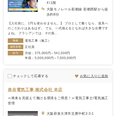
ｵﾝ1階
大阪モノレール彩都線 彩都西駅から徒
歩約8分
【入社前に、1円も使わせません。】 プロとして働くなら、道具へ
のこだわりはあるはず。 でも、一式揃えるとなれば大きな出費です
よね。 クラシアンでは、その負...
電気工事（施工）
職種
正社員
雇用形態
月給：375,000円～541,000円
給与
年収：5,000,000円～7,000,000円
チェックして応募する
お気に入りに追加
泉谷電気工事 株式会社 本店
≪将来を見据えて働ける環境をご用意！≫電気工事士/電気施工
管理
大阪府泉大津市北豊中町2-3-1