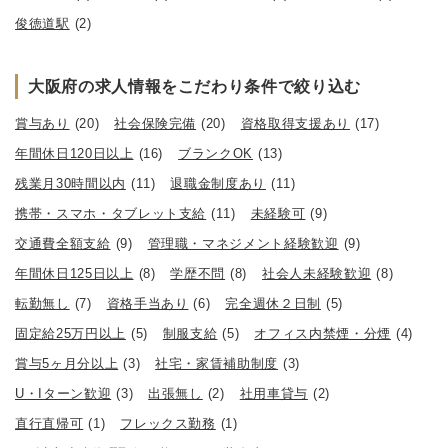
俊徳道駅
(2)
大阪府の求人情報をこだわり条件で絞り込む
賞与あり
(20)
社会保険完備
(20)
資格取得支援あり
(17)
年間休日120日以上
(16)
ブランクOK
(13)
残業月30時間以内
(11)
退職金制度あり
(11)
携帯・スマホ・タブレット支給
(11)
未経験可
(9)
交通費全額支給
(9)
管理職・マネジメント経験歓迎
(9)
年間休日125日以上
(8)
学歴不問
(8)
社会人未経験歓迎
(8)
転勤無し
(7)
資格手当あり
(6)
完全週休２日制
(5)
固定給25万円以上
(5)
制服支給
(5)
オフィス内禁煙・分煙
(4)
賞与5ヶ月分以上
(3)
社宅・家賃補助制度
(3)
U・Iターン歓迎
(3)
出張無し
(2)
社用車貸与
(2)
直行直帰可
(1)
フレックス勤務
(1)