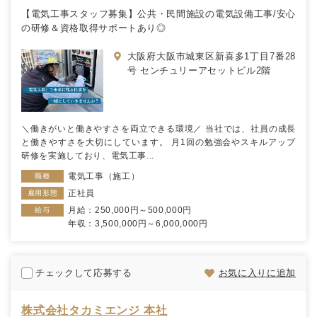
【電気工事スタッフ募集】公共・民間施設の電気設備工事/安心
の研修＆資格取得サポートあり◎
大阪府大阪市城東区新喜多1丁目7番28
号 センチュリーアセットビル2階
＼働きがいと働きやすさを両立できる環境／ 当社では、社員の成長
と働きやすさを大切にしています。 月1回の勉強会やスキルアップ
研修を実施しており、電気工事...
電気工事（施工）
職種
正社員
雇用形態
月給：250,000円～500,000円
給与
年収：3,500,000円～6,000,000円
チェックして応募する
お気に入りに追加
株式会社タカミエンジ 本社