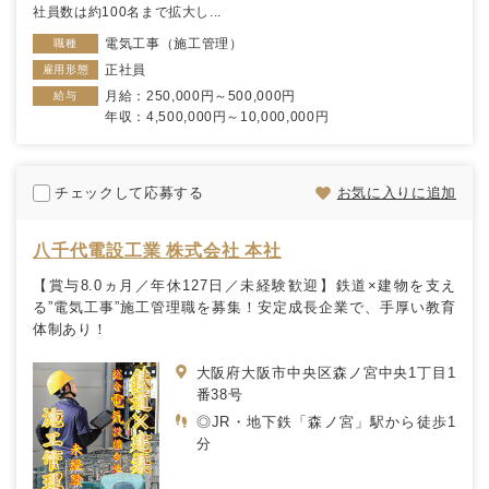
社員数は約100名まで拡大し...
電気工事（施工管理）
職種
正社員
雇用形態
月給：250,000円～500,000円
給与
年収：4,500,000円～10,000,000円
チェックして応募する
お気に入りに追加
八千代電設工業 株式会社 本社
【賞与8.0ヵ月／年休127日／未経験歓迎】鉄道×建物を支え
る”電気工事”施工管理職を募集！安定成長企業で、手厚い教育
体制あり！
大阪府大阪市中央区森ノ宮中央1丁目1
番38号
◎JR・地下鉄「森ノ宮」駅から徒歩1
分