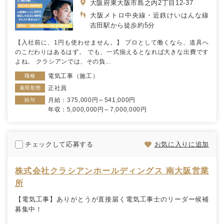
大阪府東大阪市島之内2丁目12-37
大阪メトロ中央線・近鉄けいはんな線
吉田駅から徒歩約5分
【入社前に、1円も使わせません。】 プロとして働くなら、道具へ
のこだわりはあるはず。 でも、一式揃えるとなれば大きな出費です
よね。 クラシアンでは、その負...
電気工事（施工）
職種
正社員
雇用形態
月給：375,000円～541,000円
給与
年収：5,000,000円～7,000,000円
チェックして応募する
お気に入りに追加
株式会社クラシアンホールディングス 南大阪営業
所
【電気工事】ありがとうが直接届く電気工事士のリーダー候補
募集中！