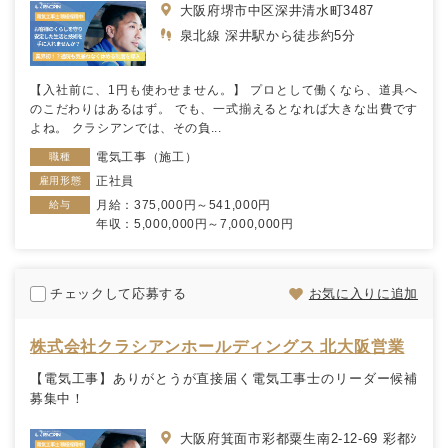
大阪府堺市中区深井清水町3487
泉北線 深井駅から徒歩約5分
【入社前に、1円も使わせません。】 プロとして働くなら、道具へ
のこだわりはあるはず。 でも、一式揃えるとなれば大きな出費です
よね。 クラシアンでは、その負...
電気工事（施工）
職種
正社員
雇用形態
月給：375,000円～541,000円
給与
年収：5,000,000円～7,000,000円
チェックして応募する
お気に入りに追加
株式会社クラシアンホールディングス 北大阪営業
【電気工事】ありがとうが直接届く電気工事士のリーダー候補
募集中！
大阪府箕面市彩都粟生南2-12-69 彩都ｼ