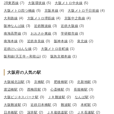
JR東西線
(7)
大阪環状線
(5)
大阪メトロ中央線
(5)
大阪メトロ四つ橋線
(5)
京阪本線
(4)
大阪メトロ千日前線
(4)
大和路線
(4)
大阪メトロ堺筋線
(4)
京阪中之島線
(4)
阪神なんば線
(3)
近鉄難波線
(3)
近鉄大阪線
(3)
南海高野線
(3)
おおさか東線
(3)
学研都市線
(3)
南海本線
(3)
近鉄奈良線
(3)
阪神本線
(2)
泉北線
(2)
近鉄けいはんな線
(2)
大阪メトロ谷町線
(1)
阪和線(天王寺～和歌山)
(1)
阪急京都本線
(1)
大阪府の人気の駅
大阪城北詰駅
(3)
京橋駅
(3)
肥後橋駅
(3)
北新地駅
(3)
渡辺橋駅
(3)
西梅田駅
(3)
心斎橋駅
(3)
長堀橋駅
(3)
大阪ビジネスパーク駅
(3)
ＪＲ難波駅
(2)
なんば駅
(2)
大阪難波駅
(2)
近鉄日本橋駅
(2)
難波駅
(2)
本町駅
(2)
日本橋駅
(2)
深井駅
(2)
ＪＲ俊徳道駅
(2)
ＪＲ長瀬駅
(2)