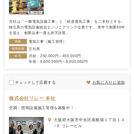
当社は「一般電気設備工事」と「鉄道電気工事」を二本柱とする、
独立系の電気設備総合エンジニアリング企業です。 来年で創業80年
を迎え、創業以来一度も赤字決算...
電気工事（施工管理）
職種
正社員
雇用形態
月給：250,000円～450,000円
給与
年収：4,000,000円～8,000,000円
チェックして応募する
お気に入りに追加
株式会社リレー 本社
空調・照明設備施工管理を募集中！
大阪府大阪市中央区南船場１丁目１４
−６ リレービル