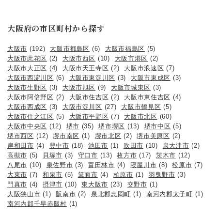
大阪府の市区町村から探す
大阪市
(192)
大阪市都島区
(6)
大阪市福島区
(5)
大阪市此花区
(2)
大阪市西区
(10)
大阪市港区
(2)
大阪市大正区
(4)
大阪市天王寺区
(2)
大阪市浪速区
(7)
大阪市西淀川区
(6)
大阪市東淀川区
(3)
大阪市東成区
(3)
大阪市生野区
(3)
大阪市旭区
(9)
大阪市城東区
(3)
大阪市阿倍野区
(2)
大阪市住吉区
(2)
大阪市東住吉区
(4)
大阪市西成区
(3)
大阪市淀川区
(27)
大阪市鶴見区
(5)
大阪市住之江区
(5)
大阪市平野区
(7)
大阪市北区
(60)
大阪市中央区
(12)
堺市
(35)
堺市堺区
(13)
堺市中区
(5)
堺市西区
(12)
堺市南区
(1)
堺市北区
(2)
堺市美原区
(2)
岸和田市
(4)
豊中市
(18)
池田市
(1)
吹田市
(10)
泉大津市
(2)
高槻市
(5)
貝塚市
(3)
守口市
(13)
枚方市
(17)
茨木市
(12)
八尾市
(10)
泉佐野市
(3)
富田林市
(4)
寝屋川市
(8)
松原市
(7)
大東市
(7)
和泉市
(5)
箕面市
(4)
柏原市
(1)
羽曳野市
(3)
門真市
(4)
摂津市
(10)
東大阪市
(23)
交野市
(1)
大阪狭山市
(1)
阪南市
(2)
泉北郡忠岡町
(1)
南河内郡太子町
(1)
南河内郡千早赤阪村
(1)