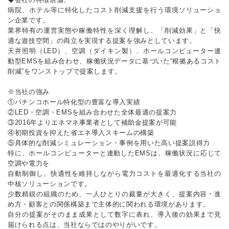
病院、ホテル等に特化したコスト削減支援を行う環境ソリューショ
ン企業です。
業界特有の運営実態や稼働特性を深く理解し、「削減効果」と「快
適な遊技空間」の両立を実現する提案を強みとしています。
天井照明（LED）、空調（ダイキン製）、ホールコンピューター連
動型EMSを組み合わせ、稼働状況データに基づいた“根拠あるコスト
削減”をワンストップで提案します。
※当社の強み
①パチンコホール特化型の豊富な導入実績
②LED・空調・EMSを組み合わせた全体最適の提案力
③2016年よりエネマネ事業者として補助金提案が可能
④初期投資を抑えた省エネ導入スキームの構築
⑤具体的な削減シミュレーション・事例を用いた高い提案説得力
特に、ホールコンピューターと連動したEMSは、稼働状況に応じて
空調や電力を
自動制御し、快適性を維持しながら電力コストを最適化する当社の
中核ソリューションです。
少数精鋭の組織のため、一人ひとりの裁量が大きく、提案内容・進
め方・顧客との関係構築まで主体的に関われる環境があります。
自分の提案がそのまま成果として数字に表れ、導入後の効果まで見
届けられる点は、当社ならではのやりがいです。