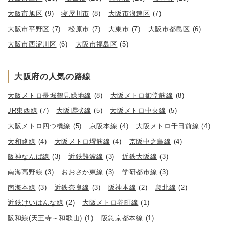
大阪市旭区
(9)
寝屋川市
(8)
大阪市浪速区
(7)
大阪市平野区
(7)
松原市
(7)
大東市
(7)
大阪市都島区
(6)
大阪市西淀川区
(6)
大阪市福島区
(5)
大阪府の人気の路線
大阪メトロ長堀鶴見緑地線
(8)
大阪メトロ御堂筋線
(8)
JR東西線
(7)
大阪環状線
(5)
大阪メトロ中央線
(5)
大阪メトロ四つ橋線
(5)
京阪本線
(4)
大阪メトロ千日前線
(4)
大和路線
(4)
大阪メトロ堺筋線
(4)
京阪中之島線
(4)
阪神なんば線
(3)
近鉄難波線
(3)
近鉄大阪線
(3)
南海高野線
(3)
おおさか東線
(3)
学研都市線
(3)
南海本線
(3)
近鉄奈良線
(3)
阪神本線
(2)
泉北線
(2)
近鉄けいはんな線
(2)
大阪メトロ谷町線
(1)
阪和線(天王寺～和歌山)
(1)
阪急京都本線
(1)