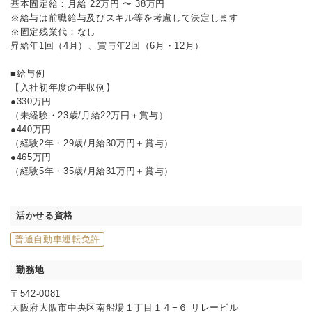
基本固定給：月給 22万円 〜 38万円
※給与は前職給与及びスキル等を考慮して決定します
※固定残業代：なし
昇給年1回（4月）、賞与年2回（6月・12月）
■給与例
【入社初年度の年収例】
●330万円
（未経験・23歳/月給22万円＋賞与）
●440万円
（経験2年・29歳/月給30万円＋賞与）
●465万円
（経験5年・35歳/月給31万円＋賞与）
活かせる資格
普通自動車運転免許
勤務地
〒542-0081
大阪府大阪市中央区南船場１丁目１４−６ リレービル