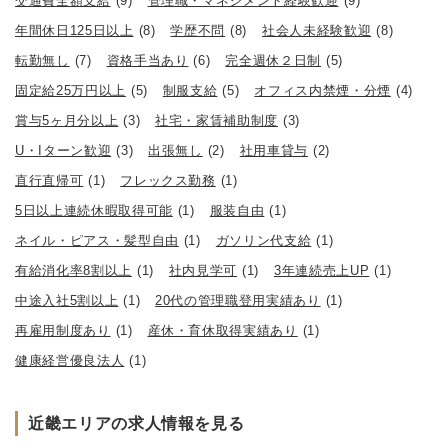
交通費全額支給
(9)
管理職・マネジメント経験歓迎
(9)
年間休日125日以上
(8)
学歴不問
(8)
社会人未経験歓迎
(8)
転勤無し
(7)
資格手当あり
(6)
完全週休２日制
(5)
固定給25万円以上
(5)
制服支給
(5)
オフィス内禁煙・分煙
(4)
賞与5ヶ月分以上
(3)
社宅・家賃補助制度
(3)
U・Iターン歓迎
(3)
出張無し
(2)
社用車貸与
(2)
直行直帰可
(1)
フレックス勤務
(1)
5日以上連続休暇取得可能
(1)
服装自由
(1)
ネイル・ピアス・髪型自由
(1)
ガソリン代支給
(1)
有給消化率8割以上
(1)
社内見学可
(1)
3年連続売上UP
(1)
中途入社5割以上
(1)
20代の管理職登用実績あり
(1)
再雇用制度あり
(1)
産休・育休取得実績あり
(1)
健康経営優良法人
(1)
近畿エリアの求人情報を見る