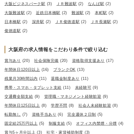
大阪ビジネスパーク駅
(3)
ＪＲ難波駅
(2)
なんば駅
(2)
大阪難波駅
(2)
近鉄日本橋駅
(2)
難波駅
(2)
本町駅
(2)
日本橋駅
(2)
深井駅
(2)
ＪＲ俊徳道駅
(2)
ＪＲ長瀬駅
(2)
俊徳道駅
(2)
大阪府の求人情報をこだわり条件で絞り込む
賞与あり
(20)
社会保険完備
(20)
資格取得支援あり
(17)
年間休日120日以上
(16)
ブランクOK
(13)
残業月30時間以内
(11)
退職金制度あり
(11)
携帯・スマホ・タブレット支給
(11)
未経験可
(9)
交通費全額支給
(9)
管理職・マネジメント経験歓迎
(9)
年間休日125日以上
(8)
学歴不問
(8)
社会人未経験歓迎
(8)
転勤無し
(7)
資格手当あり
(6)
完全週休２日制
(5)
固定給25万円以上
(5)
制服支給
(5)
オフィス内禁煙・分煙
(4)
賞与5ヶ月分以上
(3)
社宅・家賃補助制度
(3)