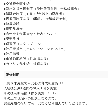
■交通費全額支給
■資格取得支援制度（受験費用負担、合格報奨金）
■退職金制度（対象：5年以上の勤務者）
■再雇用制度あり（65歳まで/60歳定年制）
■健康診断
■慶弔見舞金
■忘年会や食事会など社内イベント
■慰安旅行
■保養所（エクシブ）あり
■社用着貸与（ポロシャツ、ジャンパー）
■社用携帯
■車通勤応相談（駐車場あり）
■ガソリン代支給（規程あり）
研修制度
〈実務未経験でも安心の育成制度あり〉
入社後は約1週間の導入研修を実施
その後も断層的研修を実施（OJT)
その上で現場への配属となるので、
実務経験のない方も不安なく取り組んでいただけます。