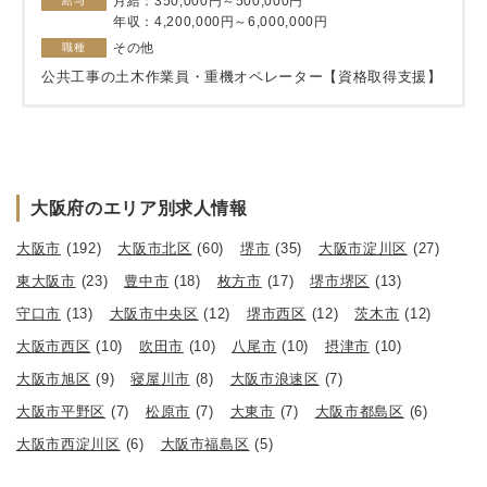
月給：350,000円～500,000円
給与
年収：4,200,000円～6,000,000円
その他
職種
公共工事の土木作業員・重機オペレーター【資格取得支援】
大阪府のエリア別求人情報
大阪市
(192)
大阪市北区
(60)
堺市
(35)
大阪市淀川区
(27)
東大阪市
(23)
豊中市
(18)
枚方市
(17)
堺市堺区
(13)
守口市
(13)
大阪市中央区
(12)
堺市西区
(12)
茨木市
(12)
大阪市西区
(10)
吹田市
(10)
八尾市
(10)
摂津市
(10)
大阪市旭区
(9)
寝屋川市
(8)
大阪市浪速区
(7)
大阪市平野区
(7)
松原市
(7)
大東市
(7)
大阪市都島区
(6)
大阪市西淀川区
(6)
大阪市福島区
(5)