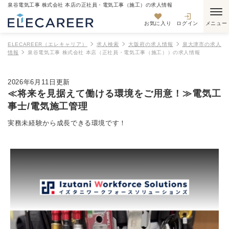
泉谷電気工事 株式会社 本店の正社員・電気工事（施工）の求人情報
お気に入り
ログイン
ELECAREER（エレキャリア）
求人検索
大阪府の求人情報
泉大津市の求人
情報
泉谷電気工事 株式会社 本店（正社員・電気工事（施工））の求人情報
2026年6月11日更新
≪将来を見据えて働ける環境をご用意！≫電気工
事士/電気施工管理
実務未経験から成長できる環境です！