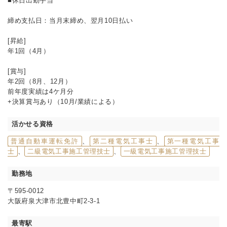
■休日出勤手当
締め支払日：当月末締め、翌月10日払い
[昇給]
年1回（4月）
[賞与]
年2回（8月、12月）
前年度実績は4ケ月分
+決算賞与あり（10月/業績による）
活かせる資格
普通自動車運転免許
、
第二種電気工事士
、
第一種電気工事
士
、
二級電気工事施工管理技士
、
一級電気工事施工管理技士
勤務地
〒595-0012
大阪府泉大津市北豊中町2-3-1
最寄駅