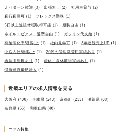
U・Iターン歓迎
(3)
出張無し
(2)
社用車貸与
(2)
直行直帰可
(1)
フレックス勤務
(1)
5日以上連続休暇取得可能
(1)
服装自由
(1)
ネイル・ピアス・髪型自由
(1)
ガソリン代支給
(1)
有給消化率8割以上
(1)
社内見学可
(1)
3年連続売上UP
(1)
中途入社5割以上
(1)
20代の管理職登用実績あり
(1)
再雇用制度あり
(1)
産休・育休取得実績あり
(1)
健康経営優良法人
(1)
近畿エリアの求人情報を見る
大阪府
(408)
兵庫県
(243)
京都府
(233)
滋賀県
(80)
奈良県
(66)
和歌山県
(48)
コラム特集