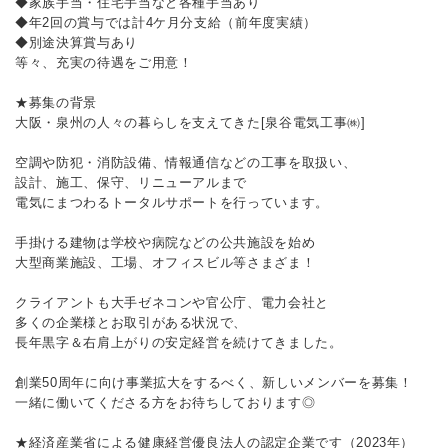
◆家族手当・住宅手当など各種手当あり
◆年2回の賞与では計4ケ月分支給（前年度実績）
◆別途決算賞与あり
等々、充実の待遇をご用意！
★募集の背景
大阪・泉州の人々の暮らしを支えてきた[泉谷電気工事㈱]
空調や防犯・消防設備、情報通信などの工事を取扱い、
設計、施工、保守、リニューアルまで
電気にまつわるトータルサポートを行っています。
手掛ける建物は学校や病院などの公共施設を始め
大型商業施設、工場、オフィスビル等さまざま！
クライアントも大手ゼネコンや官公庁、電力会社と
多くの企業様とお取引がある状況で、
長年黒字＆右肩上がりの安定経営を続けてきました。
創業50周年に向け事業拡大をするべく、新しいメンバーを募集！
一緒に働いてくださる方をお待ちしております◎
★経済産業省による健康経営優良法人の認定企業です（2023年）