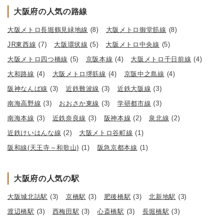
大阪府の人気の路線
大阪メトロ長堀鶴見緑地線
(8)
大阪メトロ御堂筋線
(8)
JR東西線
(7)
大阪環状線
(5)
大阪メトロ中央線
(5)
大阪メトロ四つ橋線
(5)
京阪本線
(4)
大阪メトロ千日前線
(4)
大和路線
(4)
大阪メトロ堺筋線
(4)
京阪中之島線
(4)
阪神なんば線
(3)
近鉄難波線
(3)
近鉄大阪線
(3)
南海高野線
(3)
おおさか東線
(3)
学研都市線
(3)
南海本線
(3)
近鉄奈良線
(3)
阪神本線
(2)
泉北線
(2)
近鉄けいはんな線
(2)
大阪メトロ谷町線
(1)
阪和線(天王寺～和歌山)
(1)
阪急京都本線
(1)
大阪府の人気の駅
大阪城北詰駅
(3)
京橋駅
(3)
肥後橋駅
(3)
北新地駅
(3)
渡辺橋駅
(3)
西梅田駅
(3)
心斎橋駅
(3)
長堀橋駅
(3)