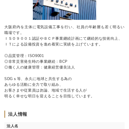
大阪府内を主体に電気設備工事を行い、社員の年齢層も若く明るい
職場です。
ＩＳＯ９００１認証やＢＣＰ事業継続計画にて継続的な技術向上、
ＩＴによる設備投資を進め着実に実績を上げています。
◎品質管理：ISO9001
◎非常災害発生時の事業継続：BCP
◎働く人の健康管理：健康経営優良法人
SDGｓ等、永久に地球と共生する為の
あらゆる活動に全力で取り組み、
お客さまや従業員は勿論、地域で生活する人が
明るく幸せな明日を迎えることを目指しています。
法人情報
法人名