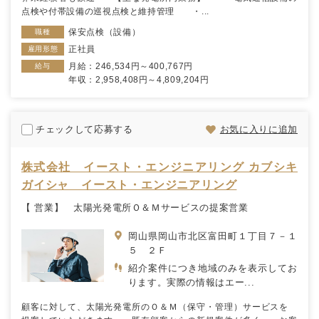
点検や付帯設備の巡視点検と維持管理 ・...
保安点検（設備）
職種
正社員
雇用形態
月給：246,534円～400,767円
給与
年収：2,958,408円～4,809,204円
チェックして応募する
お気に入りに追加
株式会社 イースト・エンジニアリング カブシキ
ガイシャ イースト・エンジニアリング
【 営業】 太陽光発電所Ｏ＆Ｍサービスの提案営業
岡山県岡山市北区富田町１丁目７－１
５ ２Ｆ
紹介案件につき地域のみを表示してお
ります。実際の情報はエー...
顧客に対して、太陽光発電所のＯ＆Ｍ（保守・管理）サービスを