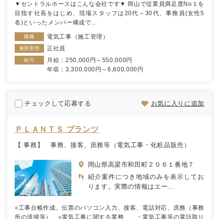
▼セントラルホースはこんな会社です▼ 岡山で従業員満足度No１を
目指す社長をはじめ、現場スタッフは20代～30代、事務員(女性5
名)といったメンバー構成で...
電気工事（施工管理）
職種
正社員
雇用形態
月給：250,000円～550,000円
給与
年収：3,300,000円～6,600,000円
チェックして応募する
お気に入りに追加
ＰＬＡＮＴＳ プランツ
【 事務】 事務、接客、庶務等（電気工事・化粧品販売）
岡山県高梁市和田町２０６１番地７
紹介案件につき地域のみを表示してお
ります。実際の情報はエー...
○工事台帳作成、伝票のパソコン入力、接客、電話対応、庶務（事務
所の清掃等） ○電気工事に関する業務 ・電気工事等の電話取り