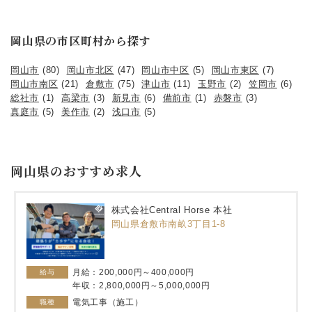
岡山県の市区町村から探す
岡山市
(80)
岡山市北区
(47)
岡山市中区
(5)
岡山市東区
(7)
岡山市南区
(21)
倉敷市
(75)
津山市
(11)
玉野市
(2)
笠岡市
(6)
総社市
(1)
高梁市
(3)
新見市
(6)
備前市
(1)
赤磐市
(3)
真庭市
(5)
美作市
(2)
浅口市
(5)
岡山県のおすすめ求人
株式会社Central Horse 本社
岡山県倉敷市南畝3丁目1-8
月給：200,000円～400,000円
給与
年収：2,800,000円～5,000,000円
電気工事（施工）
職種