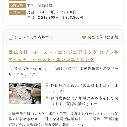
委託・請負社員
雇用形態
月給：184,900円～277,400円
給与
年収：2,218,800円～3,328,800円
チェックして応募する
お気に入りに追加
株式会社 イースト・エンジニアリング カブシキ
ガイシャ イースト・エンジニアリング
【 保安点検（設備）】 （請）（岐阜）太陽光発電所のフィー
ルドエンジニア
岡山県岡山市北区富田町１丁目７－１
５ ２Ｆ
紹介案件につき地域のみを表示してお
ります。実際の情報はエー...
太陽光発電所のＯ＆М（運用・保守）業務をお任せします。 ※業
界未経験者も歓迎 【主な発電所内業務】 ・電気・通信設備
定期巡視：目視点検、軽微修繕、測定 ・...