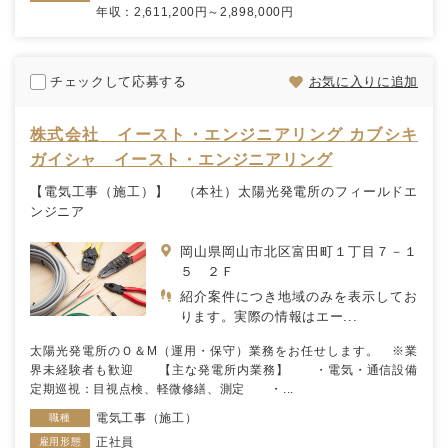
年収：2,611,200円～2,898,000円
チェックして応募する
お気に入りに追加
株式会社 イースト・エンジニアリング カブシキ
ガイシャ イースト・エンジニアリング
【電気工事（施工）】 （本社）太陽光発電所のフィールドエ
ンジニア
岡山県岡山市北区富田町１丁目７－１
５ ２Ｆ
紹介案件につき地域のみを表示してお
ります。実際の情報はエー...
太陽光発電所のＯ＆М（運用・保守）業務をお任せします。 ※業
界未経験者も歓迎 【主な発電所内業務】 ・電気・通信設備
定期巡視：目視点検、軽微修繕、測定 ・...
電気工事（施工）
職種
正社員
雇用形態