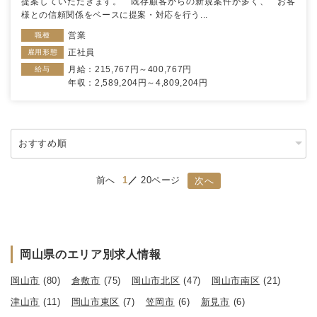
提案していただきます。 既存顧客からの新規案件が多く、 お客
様との信頼関係をベースに提案・対応を行う...
営業
職種
正社員
雇用形態
月給：215,767円～400,767円
給与
年収：2,589,204円～4,809,204円
前へ
1
20ページ
次へ
岡山県のエリア別求人情報
岡山市
(80)
倉敷市
(75)
岡山市北区
(47)
岡山市南区
(21)
津山市
(11)
岡山市東区
(7)
笠岡市
(6)
新見市
(6)