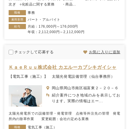
次ぎ ○化粧品に関する業務 ・商品...
事務
職種
パート・アルバイト
雇用形態
月給：176,000円～176,000円
給与
年収：2,112,000円～2,112,000円
チェックして応募する
お気に入りに追加
ＫａｅＲｕｕ株式会社 カエルーカブシキガイシャ
【電気工事（施工）】 太陽光発電設備管理（仙台事務所）
岡山県岡山市南区福富東２－２０－６
紹介案件につき地域のみを表示してお
ります。実際の情報はエー...
太陽光発電所での設備管理・発電管理 点検等外注先の管理 発電
所内の除草作業 変更範囲：会社の定める業務
電気工事（施工）
職種