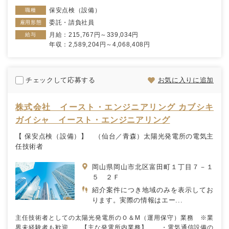
保安点検（設備）
職種
委託・請負社員
雇用形態
月給：215,767円～339,034円
給与
年収：2,589,204円～4,068,408円
チェックして応募する
お気に入りに追加
株式会社 イースト・エンジニアリング カブシキ
ガイシャ イースト・エンジニアリング
【 保安点検（設備）】 （仙台／青森）太陽光発電所の電気主
任技術者
岡山県岡山市北区富田町１丁目７－１
５ ２Ｆ
紹介案件につき地域のみを表示してお
ります。実際の情報はエー...
主任技術者としての太陽光発電所のＯ＆М（運用保守）業務 ※業
界未経験者も歓迎 【主な発電所内業務】 ・電気通信設備の