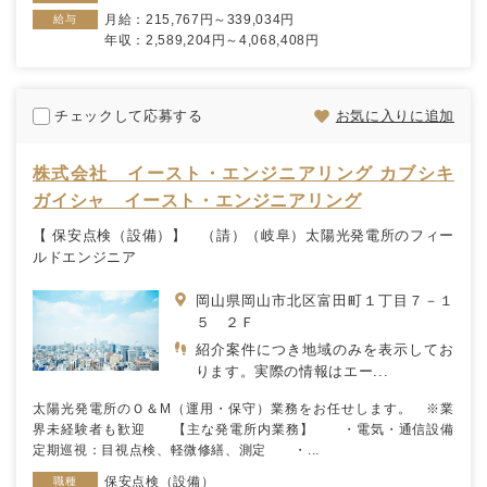
月給：215,767円～339,034円
給与
年収：2,589,204円～4,068,408円
チェックして応募する
お気に入りに追加
株式会社 イースト・エンジニアリング カブシキ
ガイシャ イースト・エンジニアリング
【 保安点検（設備）】 （請）（岐阜）太陽光発電所のフィー
ルドエンジニア
岡山県岡山市北区富田町１丁目７－１
５ ２Ｆ
紹介案件につき地域のみを表示してお
ります。実際の情報はエー...
太陽光発電所のＯ＆М（運用・保守）業務をお任せします。 ※業
界未経験者も歓迎 【主な発電所内業務】 ・電気・通信設備
定期巡視：目視点検、軽微修繕、測定 ・...
保安点検（設備）
職種