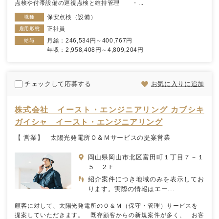
点検や付帯設備の巡視点検と維持管理 ・...
保安点検（設備）
職種
正社員
雇用形態
月給：246,534円～400,767円
給与
年収：2,958,408円～4,809,204円
チェックして応募する
お気に入りに追加
株式会社 イースト・エンジニアリング カブシキ
ガイシャ イースト・エンジニアリング
【 営業】 太陽光発電所Ｏ＆Ｍサービスの提案営業
岡山県岡山市北区富田町１丁目７－１
５ ２Ｆ
紹介案件につき地域のみを表示してお
ります。実際の情報はエー...
顧客に対して、太陽光発電所のＯ＆Ｍ（保守・管理）サービスを
提案していただきます。 既存顧客からの新規案件が多く、 お客