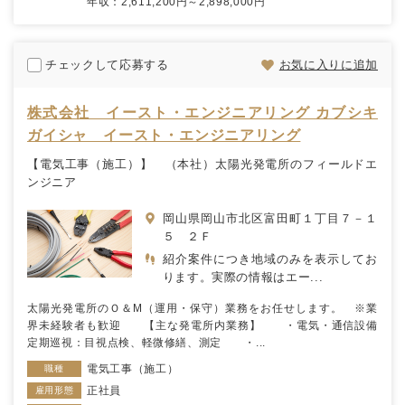
年収：2,611,200円～2,898,000円
チェックして応募する
お気に入りに追加
株式会社 イースト・エンジニアリング カブシキ
ガイシャ イースト・エンジニアリング
【電気工事（施工）】 （本社）太陽光発電所のフィールドエ
ンジニア
岡山県岡山市北区富田町１丁目７－１
５ ２Ｆ
紹介案件につき地域のみを表示してお
ります。実際の情報はエー...
太陽光発電所のＯ＆М（運用・保守）業務をお任せします。 ※業
界未経験者も歓迎 【主な発電所内業務】 ・電気・通信設備
定期巡視：目視点検、軽微修繕、測定 ・...
電気工事（施工）
職種
正社員
雇用形態