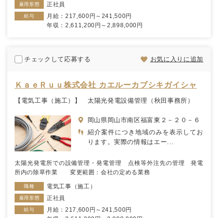
正社員
雇用形態
月給：217,600円～241,500円
給与
年収：2,611,200円～2,898,000円
チェックして応募する
お気に入りに追加
ＫａｅＲｕｕ株式会社 カエルーカブシキガイシャ
【電気工事（施工）】 太陽光発電設備管理（秋田事務所）
岡山県岡山市南区福富東２－２０－６
紹介案件につき地域のみを表示してお
ります。実際の情報はエー...
太陽光発電所での設備管理・発電管理 点検等外注先の管理 発電
所内の除草作業 変更範囲：会社の定める業務
電気工事（施工）
職種
正社員
雇用形態
月給：217,600円～241,500円
給与