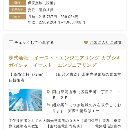
保安点検（設備）
職種
委託・請負社員
雇用形態
月給：215,767円～339,034円
給与
年収：2,589,204円～4,068,408円
チェックして応募する
お気に入りに追加
株式会社 イースト・エンジニアリング カブシキ
ガイシャ イースト・エンジニアリング
【 保安点検（設備）】 （仙台／青森）太陽光発電所の電気主
任技術者
岡山県岡山市北区富田町１丁目７－１
５ ２Ｆ
紹介案件につき地域のみを表示してお
ります。実際の情報はエー...
主任技術者としての太陽光発電所のＯ＆М（運用保守）業務 ※業
界未経験者も歓迎 【主な発電所内業務】 ・電気通信設備の