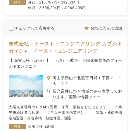
月給：215,767円～339,034円
給与
年収：2,589,204円～4,068,408円
チェックして応募する
お気に入りに追加
株式会社 イースト・エンジニアリング カブシキ
ガイシャ イースト・エンジニアリング
【 保安点検（設備）】 （請）（岐阜）太陽光発電所のフィー
ルドエンジニア
岡山県岡山市北区富田町１丁目７－１
５ ２Ｆ
紹介案件につき地域のみを表示してお
ります。実際の情報はエー...
太陽光発電所のＯ＆М（運用・保守）業務をお任せします。 ※業
界未経験者も歓迎 【主な発電所内業務】 ・電気・通信設備
定期巡視：目視点検、軽微修繕、測定 ・...
保安点検（設備）
職種