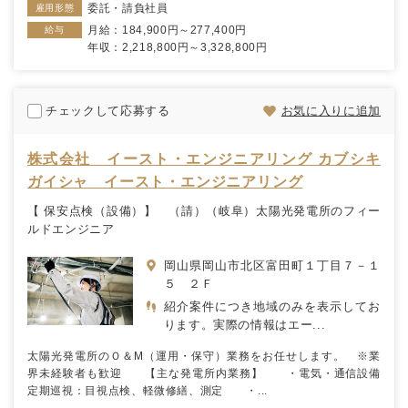
委託・請負社員
雇用形態
月給：184,900円～277,400円
給与
年収：2,218,800円～3,328,800円
チェックして応募する
お気に入りに追加
株式会社 イースト・エンジニアリング カブシキ
ガイシャ イースト・エンジニアリング
【 保安点検（設備）】 （請）（岐阜）太陽光発電所のフィー
ルドエンジニア
岡山県岡山市北区富田町１丁目７－１
５ ２Ｆ
紹介案件につき地域のみを表示してお
ります。実際の情報はエー...
太陽光発電所のＯ＆М（運用・保守）業務をお任せします。 ※業
界未経験者も歓迎 【主な発電所内業務】 ・電気・通信設備
定期巡視：目視点検、軽微修繕、測定 ・...