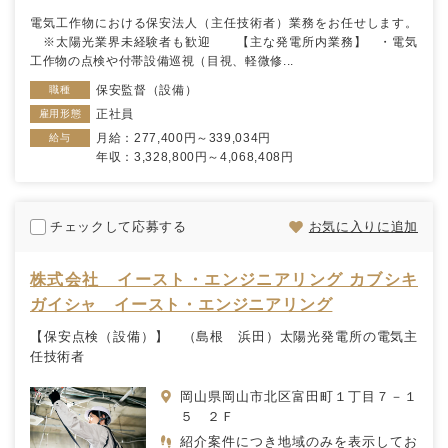
電気工作物における保安法人（主任技術者）業務をお任せします。
※太陽光業界未経験者も歓迎 【主な発電所内業務】 ・電気
工作物の点検や付帯設備巡視（目視、軽微修...
保安監督（設備）
職種
正社員
雇用形態
月給：277,400円～339,034円
給与
年収：3,328,800円～4,068,408円
チェックして応募する
お気に入りに追加
株式会社 イースト・エンジニアリング カブシキ
ガイシャ イースト・エンジニアリング
【保安点検（設備）】 （島根 浜田）太陽光発電所の電気主
任技術者
岡山県岡山市北区富田町１丁目７－１
５ ２Ｆ
紹介案件につき地域のみを表示してお