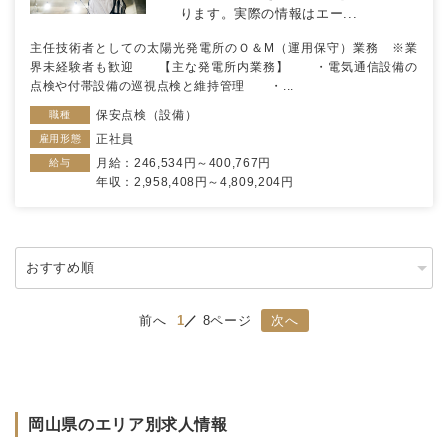
ります。実際の情報はエー...
主任技術者としての太陽光発電所のＯ＆М（運用保守）業務 ※業
界未経験者も歓迎 【主な発電所内業務】 ・電気通信設備の
点検や付帯設備の巡視点検と維持管理 ・...
保安点検（設備）
職種
正社員
雇用形態
月給：246,534円～400,767円
給与
年収：2,958,408円～4,809,204円
前へ
1
8ページ
次へ
岡山県のエリア別求人情報