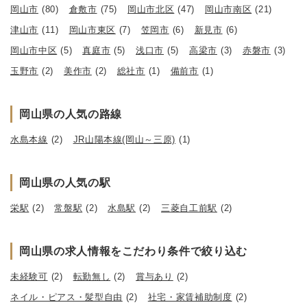
岡山市
(80)
倉敷市
(75)
岡山市北区
(47)
岡山市南区
(21)
津山市
(11)
岡山市東区
(7)
笠岡市
(6)
新見市
(6)
岡山市中区
(5)
真庭市
(5)
浅口市
(5)
高梁市
(3)
赤磐市
(3)
玉野市
(2)
美作市
(2)
総社市
(1)
備前市
(1)
岡山県の人気の路線
水島本線
(2)
JR山陽本線(岡山～三原)
(1)
岡山県の人気の駅
栄駅
(2)
常盤駅
(2)
水島駅
(2)
三菱自工前駅
(2)
岡山県の求人情報をこだわり条件で絞り込む
未経験可
(2)
転勤無し
(2)
賞与あり
(2)
ネイル・ピアス・髪型自由
(2)
社宅・家賃補助制度
(2)