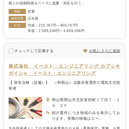
様との信頼関係をベースに提案・対応を行う...
営業
職種
正社員
雇用形態
月給：215,767円～400,767円
給与
年収：2,589,204円～4,809,204円
チェックして応募する
お気に入りに追加
株式会社 イースト・エンジニアリング カブシキ
ガイシャ イースト・エンジニアリング
【 保安点検（設備）】 （和歌山）太陽光発電所の電気主任技
術者
岡山県岡山市北区富田町１丁目７－１
５ ２Ｆ
紹介案件につき地域のみを表示してお
ります。実際の情報はエー...
主任技術者としての太陽光発電所のＯ＆М（運用保守）業務 ※業