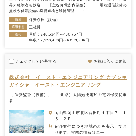
界未経験者も歓迎 【主な発電所内業務】 ・電気通信設備の
点検や付帯設備の巡視点検と維持管理 ・...
保安点検（設備）
職種
正社員
雇用形態
月給：246,534円～400,767円
給与
年収：2,958,408円～4,809,204円
チェックして応募する
お気に入りに追加
株式会社 イースト・エンジニアリング カブシキ
ガイシャ イースト・エンジニアリング
【 保安監督（設備）】 （釧路）太陽光発電所の電気保安従事
者
岡山県岡山市北区富田町１丁目７－１
５ ２Ｆ
紹介案件につき地域のみを表示してお
ります。実際の情報はエー...