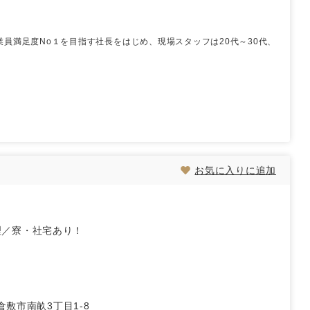
員満足度No１を目指す社長をはじめ、現場スタッフは20代～30代、
お気に入りに追加
理／寮・社宅あり！
倉敷市南畝3丁目1-8