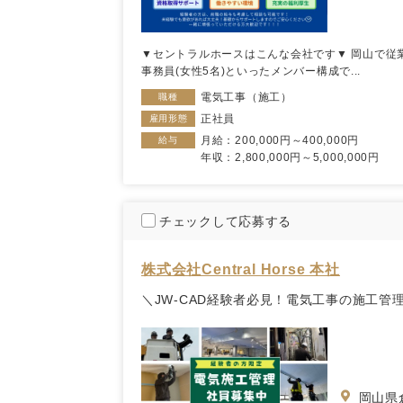
▼セントラルホースはこんな会社です▼ 岡山で従業
事務員(女性5名)といったメンバー構成で...
電気工事（施工）
職種
正社員
雇用形態
月給：200,000円～400,000円
給与
年収：2,800,000円～5,000,000円
チェックして応募する
株式会社Central Horse 本社
＼JW-CAD経験者必見！電気工事の施工管
岡山県