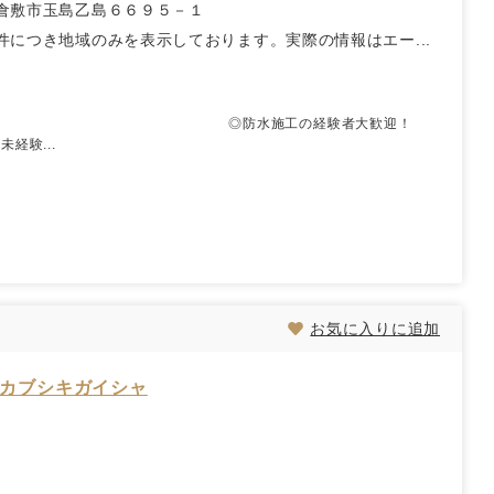
倉敷市玉島乙島６６９５－１
件につき地域のみを表示しております。実際の情報はエー...
県南一円 ◎防水施工の経験者大歓迎！
経験...
お気に入りに追加
 カブシキガイシャ