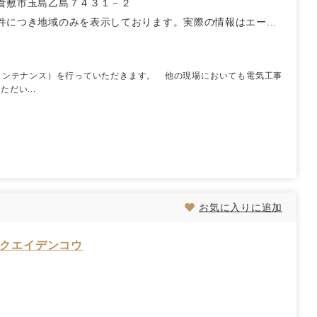
倉敷市玉島乙島７４３１－２
件につき地域のみを表示しております。実際の情報はエー...
メンテナンス）を行っていただきます。 他の現場においても電気工事
だい...
お気に入りに追加
ラクエイデンコウ