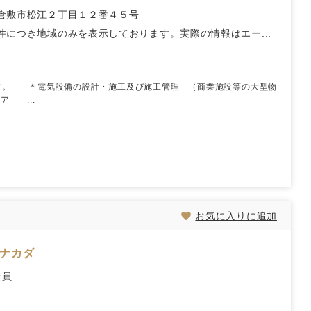
倉敷市松江２丁目１２番４５号
件につき地域のみを表示しております。実際の情報はエー...
す。 ＊電気設備の設計・施工及び施工管理 （商業施設等の大型物
 ...
お気に入りに追加
 ナカダ
業員