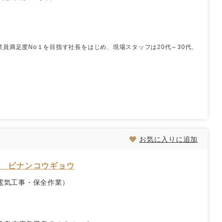
員満足度No１を目指す社長をはじめ、現場スタッフは20代～30代、
お気に入りに追加
ヤ ビナンコウギョウ
電気工事・保全作業）