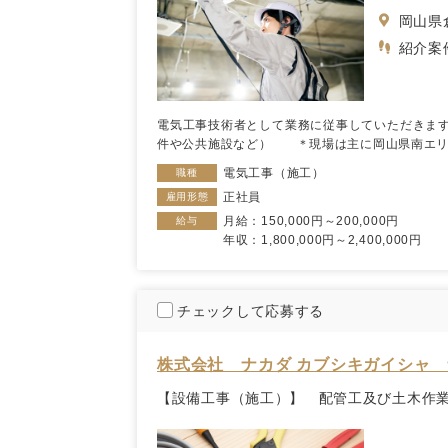
岡山県
紹介案
電気工事技術者として業務に従事していただきま
件や公共施設など） ＊現場は主に岡山県南エリア
電気工事（施工）
職種
正社員
雇用形態
月給：150,000円～200,000円
給与
年収：1,800,000円～2,400,000円
チェックして応募する
株式会社 ナカダ カブシキガイシャ
【設備工事（施工）】 配管工及び土木作