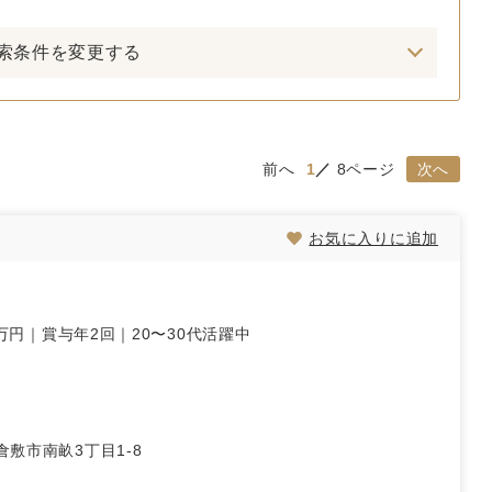
索条件を変更する
前へ
1
8ページ
次へ
お気に入りに追加
万円｜賞与年2回｜20〜30代活躍中
倉敷市南畝3丁目1-8