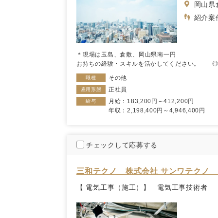
岡山県
紹介案
＊現場は玉島、倉敷、岡山
お持ちの経験・スキルを活かしてください。 ◎未
その他
職種
正社員
雇用形態
月給：183,200円～412,200円
給与
年収：2,198,400円～4,946,400円
チェックして応募する
三和テクノ 株式会社 サンワテクノ
【 電気工事（施工）】 電気工事技術者