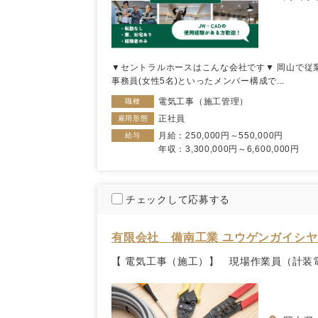
▼セントラルホースはこんな会社です▼ 岡山で従業
事務員(女性5名)といったメンバー構成で...
電気工事（施工管理）
職種
正社員
雇用形態
月給：250,000円～550,000円
給与
年収：3,300,000円～6,600,000円
チェックして応募する
有限会社 備南工業 ユウゲンガイシ
【 電気工事（施工）】 現場作業員（計装