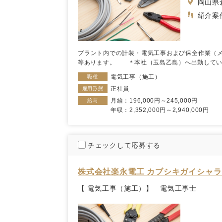
岡山県
紹介案
プラント内での計装・電気工事および保全作業（
等あります。 ＊本社（玉島乙島）へ出勤していた
電気工事（施工）
職種
正社員
雇用形態
月給：196,000円～245,000円
給与
年収：2,352,000円～2,940,000円
チェックして応募する
株式会社楽永電工 カブシキガイシャ
【 電気工事（施工）】 電気工事士