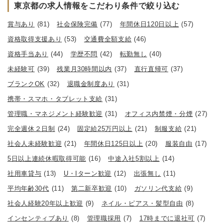
東京都の求人情報をこだわり条件で絞り込む
賞与あり
(81)
社会保険完備
(77)
年間休日120日以上
(57)
資格取得支援あり
(53)
交通費全額支給
(46)
資格手当あり
(44)
学歴不問
(42)
転勤無し
(40)
未経験可
(39)
残業月30時間以内
(37)
直行直帰可
(37)
ブランクOK
(32)
退職金制度あり
(31)
携帯・スマホ・タブレット支給
(31)
管理職・マネジメント経験歓迎
(31)
オフィス内禁煙・分煙
(27)
完全週休２日制
(24)
固定給25万円以上
(21)
制服支給
(21)
社会人未経験歓迎
(21)
年間休日125日以上
(20)
服装自由
(17)
5日以上連続休暇取得可能
(16)
中途入社5割以上
(14)
社用車貸与
(13)
U・Iターン歓迎
(12)
出張無し
(11)
平均年齢30代
(11)
第二新卒歓迎
(10)
ガソリン代支給
(9)
社会人経験20年以上歓迎
(9)
ネイル・ピアス・髪型自由
(8)
インセンティブあり
(8)
管理職採用
(7)
17時までに退社可
(7)