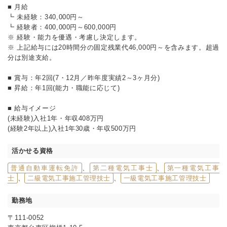
■ 月給
┗ 未経験：340,000円～
┗ 経験者：400,000円～600,000円
※ 経験・能力を優遇・考慮し決定します。
※ 上記給与には20時間分の固定残業代46,000円～を含みます。超過
分は別途支給。
■ 賞与：年2回(7・12月／昨年度実績2～3ヶ月分)
■ 昇給：年1回(能力・職能に応じて)
■ 給与イメージ
(未経験)入社1年・年収408万円
(経験2年以上)入社1年30歳・年収500万円
活かせる資格
普通自動車運転免許
、
第二種電気工事士
、
第一種電気工事
士
、
二級電気工事施工管理技士
、
一級電気工事施工管理技士
勤務地
〒111-0052