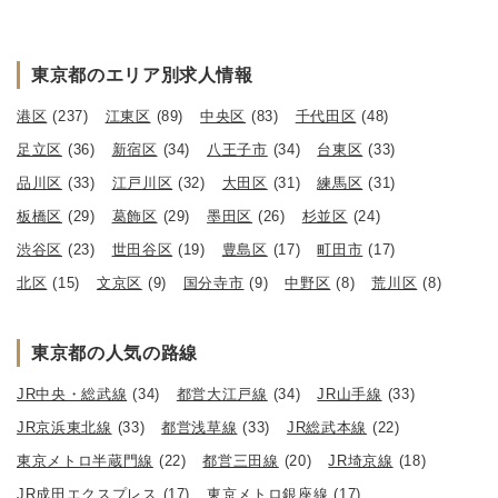
東京都のエリア別求人情報
港区
(237)
江東区
(89)
中央区
(83)
千代田区
(48)
足立区
(36)
新宿区
(34)
八王子市
(34)
台東区
(33)
品川区
(33)
江戸川区
(32)
大田区
(31)
練馬区
(31)
板橋区
(29)
葛飾区
(29)
墨田区
(26)
杉並区
(24)
渋谷区
(23)
世田谷区
(19)
豊島区
(17)
町田市
(17)
北区
(15)
文京区
(9)
国分寺市
(9)
中野区
(8)
荒川区
(8)
東京都の人気の路線
JR中央・総武線
(34)
都営大江戸線
(34)
JR山手線
(33)
JR京浜東北線
(33)
都営浅草線
(33)
JR総武本線
(22)
東京メトロ半蔵門線
(22)
都営三田線
(20)
JR埼京線
(18)
JR成田エクスプレス
(17)
東京メトロ銀座線
(17)