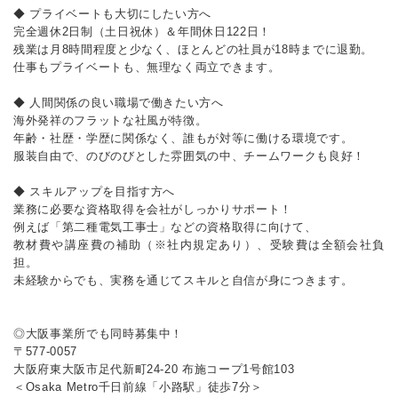
◆ プライベートも大切にしたい方へ
完全週休2日制（土日祝休）＆年間休日122日！
残業は月8時間程度と少なく、ほとんどの社員が18時までに退勤。
仕事もプライベートも、無理なく両立できます。
◆ 人間関係の良い職場で働きたい方へ
海外発祥のフラットな社風が特徴。
年齢・社歴・学歴に関係なく、誰もが対等に働ける環境です。
服装自由で、のびのびとした雰囲気の中、チームワークも良好！
◆ スキルアップを目指す方へ
業務に必要な資格取得を会社がしっかりサポート！
例えば「第二種電気工事士」などの資格取得に向けて、
教材費や講座費の補助（※社内規定あり）、受験費は全額会社負
担。
未経験からでも、実務を通じてスキルと自信が身につきます。
◎大阪事業所でも同時募集中！
〒577-0057
大阪府東大阪市足代新町24-20 布施コープ1号館103
＜Osaka Metro千日前線「小路駅」徒歩7分＞