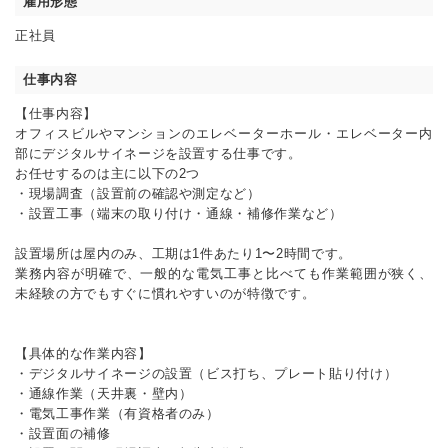
雇用形態
正社員
仕事内容
【仕事内容】
オフィスビルやマンションのエレベーターホール・エレベーター内
部にデジタルサイネージを設置する仕事です。
お任せするのは主に以下の2つ
・現場調査（設置前の確認や測定など）
・設置工事（端末の取り付け・通線・補修作業など）
設置場所は屋内のみ、工期は1件あたり1〜2時間です。
業務内容が明確で、一般的な電気工事と比べても作業範囲が狭く、
未経験の方でもすぐに慣れやすいのが特徴です。
【具体的な作業内容】
・デジタルサイネージの設置（ビス打ち、プレート貼り付け）
・通線作業（天井裏・壁内）
・電気工事作業（有資格者のみ）
・設置面の補修