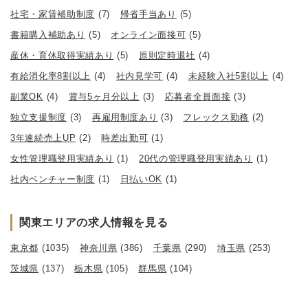
社宅・家賃補助制度
(7)
帰省手当あり
(5)
書籍購入補助あり
(5)
オンライン面接可
(5)
産休・育休取得実績あり
(5)
原則定時退社
(4)
有給消化率8割以上
(4)
社内見学可
(4)
未経験入社5割以上
(4)
副業OK
(4)
賞与5ヶ月分以上
(3)
応募者全員面接
(3)
独立支援制度
(3)
再雇用制度あり
(3)
フレックス勤務
(2)
3年連続売上UP
(2)
時差出勤可
(1)
女性管理職登用実績あり
(1)
20代の管理職登用実績あり
(1)
社内ベンチャー制度
(1)
日払いOK
(1)
関東エリアの求人情報を見る
東京都
(1035)
神奈川県
(386)
千葉県
(290)
埼玉県
(253)
茨城県
(137)
栃木県
(105)
群馬県
(104)