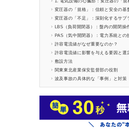
1. 電気設備の心臓部：変圧器の「
変圧器の「規格」：信頼と安全の基
変圧器の「不足」：深刻化するサプ
LBS（負荷開閉器）：盤内の開閉操
PAS（気中開閉器）：電力系統との
許容電流値がなぜ重要なのか？
許容電流値に影響を与える要因と選
敷設方法
関東東北産業保安監督部の役割
波及事故の具体的な「事例」と対策