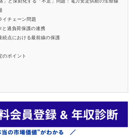
規格」と深刻化する「不足」問題：電力安定供給の生命線
盤
ライチェーン問題
作と過負荷保護の連携
接続点における最前線の保護
定のポイント