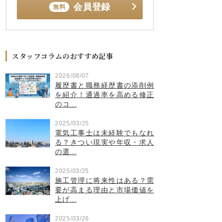
会員登録
無料
スタッフコラムのおすすめ記事
2026/08/07
履歴書と職務経歴書の添削例
を紹介！通過率を高める修正
のコ...
2025/03/25
電気工事士は未経験でもなれ
る？きつい現実や年収・求人
の選...
2025/03/25
施工管理に将来性はある？需
要が高まる理由と市場価値を
上げ...
2025/03/26