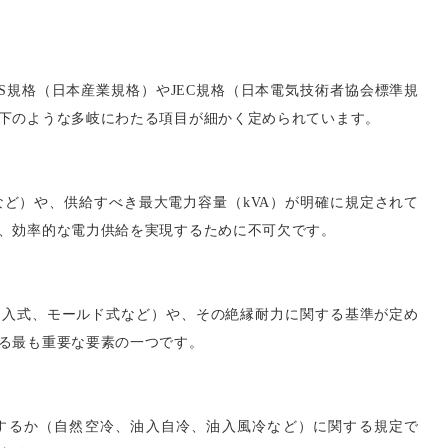
IS
規格（日本産業規格）や
JEC
規格（日本電気技術者協会標準規
下のような多岐にわたる項目が細かく定められています。
など）や、供給すべき最大電力容量（
kVA
）が明確に規定されて
、効率的な電力供給を実現するために不可欠です。
油入式、モールド式など）や、その絶縁耐力に関する基準が定め
る最も重要な要素の一つです。
するか（自然空冷、油入自冷、油入風冷など）に関する規定で