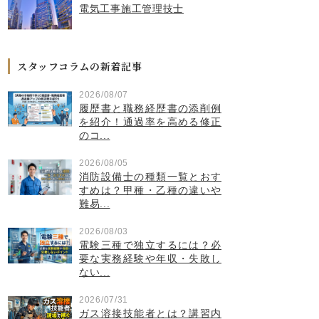
電気工事施工管理技士
スタッフコラムの新着記事
2026/08/07
履歴書と職務経歴書の添削例
を紹介！通過率を高める修正
のコ...
2026/08/05
消防設備士の種類一覧とおす
すめは？甲種・乙種の違いや
難易...
2026/08/03
電験三種で独立するには？必
要な実務経験や年収・失敗し
ない...
2026/07/31
ガス溶接技能者とは？講習内