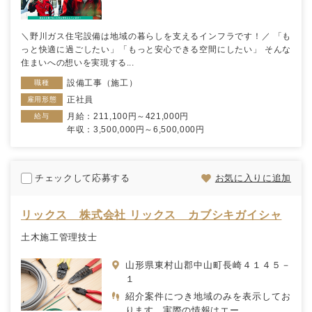
＼野川ガス住宅設備は地域の暮らしを支えるインフラです！／ 「も
っと快適に過ごしたい」「もっと安心できる空間にしたい」 そんな
住まいへの想いを実現する...
設備工事（施工）
職種
正社員
雇用形態
月給：211,100円～421,000円
給与
年収：3,500,000円～6,500,000円
チェックして応募する
お気に入りに追加
リックス 株式会社 リックス カブシキガイシャ
土木施工管理技士
山形県東村山郡中山町長崎４１４５－
１
紹介案件につき地域のみを表示してお
ります。実際の情報はエー...