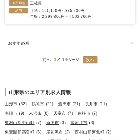
正社員
雇用形態
月給：191,150円～375,230円
給与
年収：2,293,800円～4,502,760円
前へ
1
14ページ
次へ
山形県のエリア別求人情報
山形市
(32)
鶴岡市
(21)
酒田市
(21)
長井市
(11)
南陽市
(9)
米沢市
(8)
天童市
(7)
東根市
(7)
東村山郡中山町
(7)
新庄市
(3)
寒河江市
(3)
東置賜郡高畠町
(3)
尾花沢市
(2)
西村山郡河北町
(2)