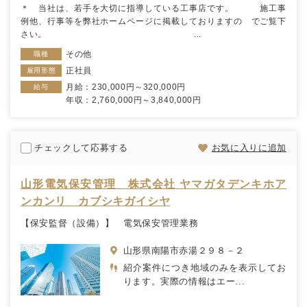
＊ 当社は、若手を大切に指導している工事店です。 施工事
例他、行事等を弊社ホームページに掲載しておりますの でご覧下
さい。 ...
その他
職種
正社員
雇用形態
月給：230,000円～320,000円
給与
年収：2,760,000円～3,840,000円
チェックして応募する
お気に入りに追加
山形電気保安管理 株式会社 ヤマガタデンキホア
ンカンリ カブシキガイシヤ
【保安監督（設備）】 電気保安管理業務
山形県南陽市赤湯２９８－２
紹介案件につき地域のみを表示してお
ります。実際の情報はエー...