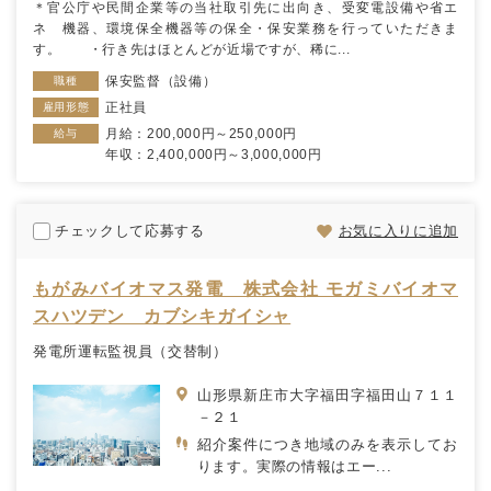
＊官公庁や民間企業等の当社取引先に出向き、受変電設備や省エ
ネ 機器、環境保全機器等の保全・保安業務を行っていただきま
す。 ・行き先はほとんどが近場ですが、稀に...
保安監督（設備）
職種
正社員
雇用形態
月給：200,000円～250,000円
給与
年収：2,400,000円～3,000,000円
チェックして応募する
お気に入りに追加
もがみバイオマス発電 株式会社 モガミバイオマ
スハツデン カブシキガイシャ
発電所運転監視員（交替制）
山形県新庄市大字福田字福田山７１１
－２１
紹介案件につき地域のみを表示してお
ります。実際の情報はエー...