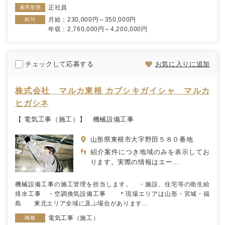
正社員
雇用形態
月給：230,000円～350,000円
給与
年収：2,760,000円～4,200,000円
チェックして応募する
お気に入りに追加
株式会社 マルカ東根 カブシキガイシャ マルカ
ヒガシネ
【 電気工事（施工）】 機械設備工事
山形県東根市大字野田５８０番地
紹介案件につき地域のみを表示してお
ります。実際の情報はエー...
機械設備工事の施工管理を担当します。 ・施設、住宅等の衛生給
排水工事 ・空調換気設備工事 ＊現場エリアは山形・宮城・福
島 東北エリア全域に及ぶ場合があります...
電気工事（施工）
職種