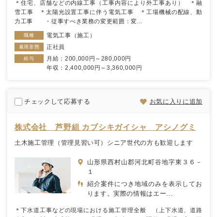
＊住宅、店舗などの内線工事（工事内容により外工事あり） ＊融
雪工事 ＊太陽光設置工事に伴う電気工事 ＊工場機械の配線、動
力工事 ・従事すべき業務の変更範囲：変...
電気工事（施工）
職種
正社員
雇用形態
月給：200,000円～280,000円
給与
年収：2,400,000円～3,360,000円
チェックして応募する
お気に入りに追加
株式会社 芦野組 カブシキガイシャ アシノグミ
土木施工管理（管理見習い可）シニア世代の方も歓迎します
山形県西村山郡河北町谷地字東３６－
１
紹介案件につき地域のみを表示してお
ります。実際の情報はエー...
＊下水道工事などの現場における施工管理全般 （上下水道、道路