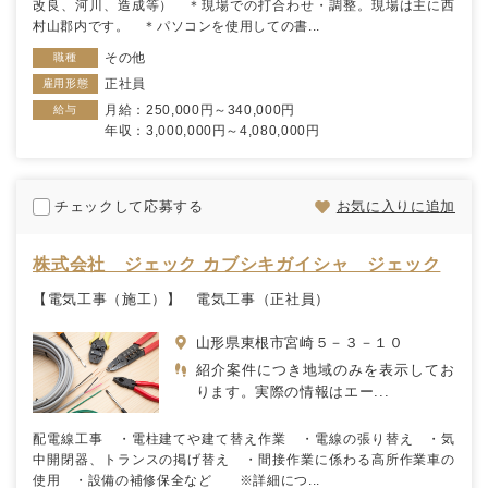
改良、河川、造成等） ＊現場での打合わせ・調整。現場は主に西
村山郡内です。 ＊パソコンを使用しての書...
その他
職種
正社員
雇用形態
月給：250,000円～340,000円
給与
年収：3,000,000円～4,080,000円
チェックして応募する
お気に入りに追加
株式会社 ジェック カブシキガイシャ ジェック
【電気工事（施工）】 電気工事（正社員）
山形県東根市宮崎５－３－１０
紹介案件につき地域のみを表示してお
ります。実際の情報はエー...
配電線工事 ・電柱建てや建て替え作業 ・電線の張り替え ・気
中開閉器、トランスの掲げ替え ・間接作業に係わる高所作業車の
使用 ・設備の補修保全など ※詳細につ...