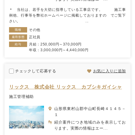
＊ 当社は、若手を大切に指導している工事店です。 施工事
例他、行事等を弊社ホームページに掲載しておりますの でご覧下
さい。 ...
その他
職種
正社員
雇用形態
月給：250,000円～370,000円
給与
年収：3,000,000円～4,440,000円
チェックして応募する
お気に入りに追加
リックス 株式会社 リックス カブシキガイシャ
施工管理補助
山形県東村山郡中山町長崎４１４５－
１
紹介案件につき地域のみを表示してお
ります。実際の情報はエー...