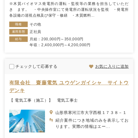
※木質バイオマス発電所の運転・監視等の業務を担当していただ
き ます。 ・中央操作室にて発電所の運転状況を監視 ・発電所
各設備の巡視点検及び保守・修繕 ・木質燃料...
その他
職種
正社員
雇用形態
月給：200,000円～350,000円
給与
年収：2,400,000円～4,200,000円
チェックして応募する
お気に入りに追加
有限会社 齋藤電気 ユウゲンガイシャ サイトウ
デンキ
【 電気工事（施工）】 電気工事士
山形県寒河江市大字西根１７３８－１
紹介案件につき地域のみを表示してお
ります。実際の情報はエー...