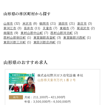
山形県の市区町村から探す
山形市
(32)
米沢市
(8)
鶴岡市
(21)
酒田市
(21)
新庄市
(3)
寒河江市
(3)
長井市
(11)
天童市
(7)
東根市
(7)
尾花沢市
(2)
南陽市
(9)
東村山郡中山町
(7)
西村山郡河北町
(2)
西村山郡朝日町
(1)
東置賜郡高畠町
(3)
東置賜郡川西町
(1)
東田川郡三川町
(1)
東田川郡庄内町
(1)
山形県のおすすめ求人
株式会社野川ガス住宅設備 本社
山形県天童市万代１番２号
月給：211,100円～421,000円
給与
年収：3,500,000円～6,500,000円