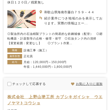
休日１２０日／残業無し
和歌山県海南市藤白７５９－４４
紹介案件につき地域のみを表示してお
ります。実際の情報はエー...
◎製油所内の石油精製プラントの簡易的な鉄鋼補修（配管） ◎廻
転機器・計器類等の点検・修理・保守 ◎石油タンク内の清掃
【変更範囲：変更なし】 ◎プラント作業...
設備工事（施工）
職種
正社員
雇用形態
月給：120,000円～150,000円
給与
年収：1,440,000円～1,800,000円
チェックして応募する
お気に入りに追加
株式会社 上野山塗工所 カブシキガイシャ ウエ
ノヤマトコウショ