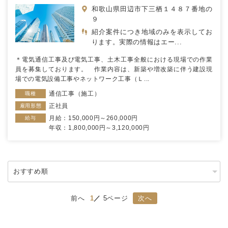
和歌山県田辺市下三栖１４８７番地の
９
紹介案件につき地域のみを表示してお
ります。実際の情報はエー...
＊電気通信工事及び電気工事、土木工事全般における現場での作業
員を募集しております。 作業内容は、新築や増改築に伴う建設現
場での電気設備工事やネットワーク工事（Ｌ...
通信工事（施工）
職種
正社員
雇用形態
月給：150,000円～260,000円
給与
年収：1,800,000円～3,120,000円
前へ
1
5ページ
次へ