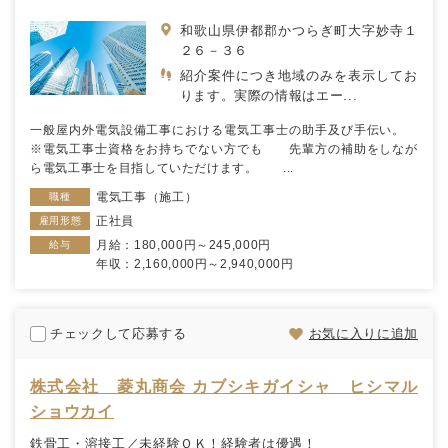
和歌山県伊都郡かつらぎ町大字妙寺１
２６－３６
紹介案件につき地域のみを表示してお
ります。実際の情報はエー...
一般屋内外電気設備工事における電気工事士の助手及び手伝い。
※電気工事士資格をお持ちでない方でも 先輩方の補助をしなが
ら電気工事士を目指していただけます。 ...
電気工事（施工）
職種
正社員
雇用形態
月給：180,000円～245,000円
給与
年収：2,160,000円～2,940,000円
チェックして応募する
お気に入りに追加
株式会社 菱丸商会 カブシキガイシャ ヒシマル
ショウカイ
鉄骨工・溶接工／未経験ＯＫ！経験者は優遇！