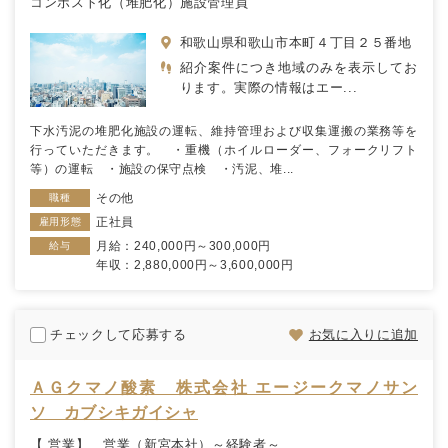
コンポスト化（堆肥化）施設管理員
和歌山県和歌山市本町４丁目２５番地
紹介案件につき地域のみを表示してお
ります。実際の情報はエー...
下水汚泥の堆肥化施設の運転、維持管理および収集運搬の業務等を
行っていただきます。 ・重機（ホイルローダー、フォークリフト
等）の運転 ・施設の保守点検 ・汚泥、堆...
その他
職種
正社員
雇用形態
月給：240,000円～300,000円
給与
年収：2,880,000円～3,600,000円
チェックして応募する
お気に入りに追加
ＡＧクマノ酸素 株式会社 エージークマノサン
ソ カブシキガイシャ
【 営業】 営業（新宮本社）～経験者～