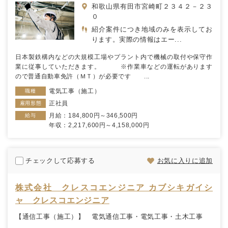
和歌山県有田市宮崎町２３４２－２３
０
紹介案件につき地域のみを表示してお
ります。実際の情報はエー...
日本製鉄構内などの大規模工場やプラント内で機械の取付や保守作
業に従事していただきます。 ※作業車などの運転があります
ので普通自動車免許（ＭＴ）が必要です ...
電気工事（施工）
職種
正社員
雇用形態
月給：184,800円～346,500円
給与
年収：2,217,600円～4,158,000円
チェックして応募する
お気に入りに追加
株式会社 クレスコエンジニア カブシキガイシ
ャ クレスコエンジニア
【通信工事（施工）】 電気通信工事・電気工事・土木工事