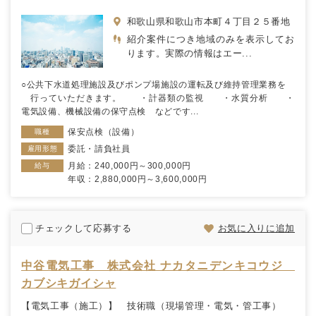
和歌山県和歌山市本町４丁目２５番地
紹介案件につき地域のみを表示してお
ります。実際の情報はエー...
○公共下水道処理施設及びポンプ場施設の運転及び維持管理業務を
行っていただきます。 ・計器類の監視 ・水質分析 ・
電気設備、機械設備の保守点検 などです...
保安点検（設備）
職種
委託・請負社員
雇用形態
月給：240,000円～300,000円
給与
年収：2,880,000円～3,600,000円
チェックして応募する
お気に入りに追加
中谷電気工事 株式会社 ナカタニデンキコウジ
カブシキガイシャ
【電気工事（施工）】 技術職（現場管理・電気・管工事）