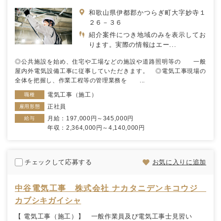
和歌山県伊都郡かつらぎ町大字妙寺１
２６－３６
紹介案件につき地域のみを表示してお
ります。実際の情報はエー...
◎公共施設を始め、住宅や工場などの施設や道路照明等の 一般
屋内外電気設備工事に従事していただきます。 ◎電気工事現場の
全体を把握し、作業工程等の管理業務を ...
電気工事（施工）
職種
正社員
雇用形態
月給：197,000円～345,000円
給与
年収：2,364,000円～4,140,000円
チェックして応募する
お気に入りに追加
中谷電気工事 株式会社 ナカタニデンキコウジ
カブシキガイシャ
【 電気工事（施工）】 一般作業員及び電気工事士見習い