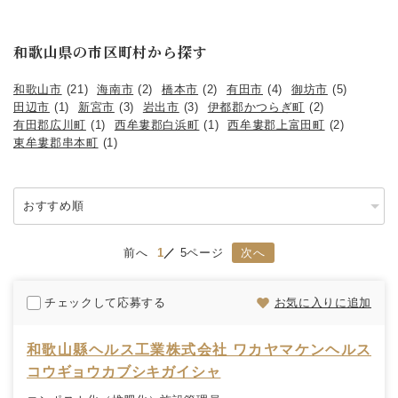
和歌山県の市区町村から探す
和歌山市
(21)
海南市
(2)
橋本市
(2)
有田市
(4)
御坊市
(5)
田辺市
(1)
新宮市
(3)
岩出市
(3)
伊都郡かつらぎ町
(2)
有田郡広川町
(1)
西牟婁郡白浜町
(1)
西牟婁郡上富田町
(2)
東牟婁郡串本町
(1)
前へ
1
5ページ
次へ
チェックして応募する
お気に入りに追加
和歌山縣ヘルス工業株式会社 ワカヤマケンヘルス
コウギョウカブシキガイシャ