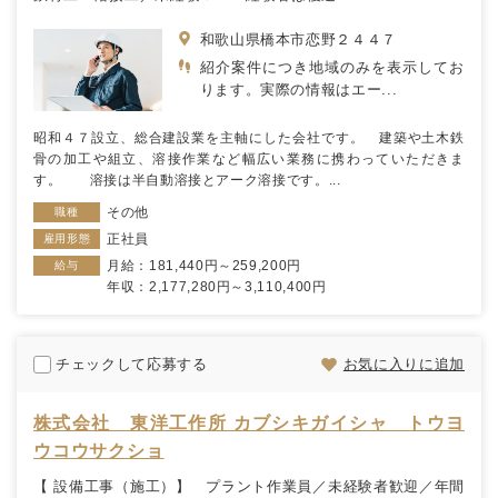
和歌山県橋本市恋野２４４７
紹介案件につき地域のみを表示してお
ります。実際の情報はエー...
昭和４７設立、総合建設業を主軸にした会社です。 建築や土木鉄
骨の加工や組立、溶接作業など幅広い業務に携わっていただきま
す。 溶接は半自動溶接とアーク溶接です。...
その他
職種
正社員
雇用形態
月給：181,440円～259,200円
給与
年収：2,177,280円～3,110,400円
チェックして応募する
お気に入りに追加
株式会社 東洋工作所 カブシキガイシャ トウヨ
ウコウサクショ
【 設備工事（施工）】 プラント作業員／未経験者歓迎／年間