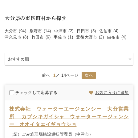
大分県の市区町村から探す
大分市
(94)
別府市
(14)
中津市
(2)
日田市
(3)
佐伯市
(4)
津久見市
(8)
竹田市
(6)
宇佐市
(1)
豊後大野市
(2)
由布市
(4)
前へ
1
14ページ
次へ
チェックして応募する
お気に入りに追加
株式会社 ウォーターエージェンシー 大分営業
所 カブシキガイシャ ウォーターエージェンシ
ー オオイタエイギョウショ
（請）ごみ処理場施設運転管理員（中津市）