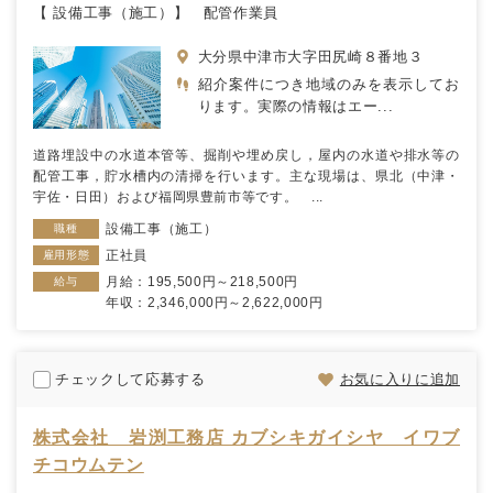
【 設備工事（施工）】 配管作業員
大分県中津市大字田尻崎８番地３
紹介案件につき地域のみを表示してお
ります。実際の情報はエー...
道路埋設中の水道本管等、掘削や埋め戻し，屋内の水道や排水等の
配管工事，貯水槽内の清掃を行います。主な現場は、県北（中津・
宇佐・日田）および福岡県豊前市等です。 ...
設備工事（施工）
職種
正社員
雇用形態
月給：195,500円～218,500円
給与
年収：2,346,000円～2,622,000円
チェックして応募する
お気に入りに追加
株式会社 岩渕工務店 カブシキガイシヤ イワブ
チコウムテン