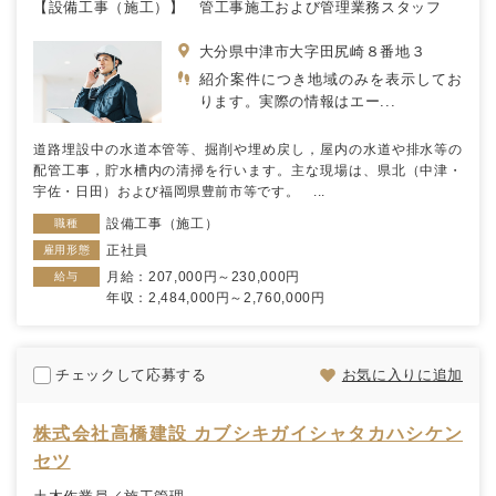
【設備工事（施工）】 管工事施工および管理業務スタッフ
大分県中津市大字田尻崎８番地３
紹介案件につき地域のみを表示してお
ります。実際の情報はエー...
道路埋設中の水道本管等、掘削や埋め戻し，屋内の水道や排水等の
配管工事，貯水槽内の清掃を行います。主な現場は、県北（中津・
宇佐・日田）および福岡県豊前市等です。 ...
設備工事（施工）
職種
正社員
雇用形態
月給：207,000円～230,000円
給与
年収：2,484,000円～2,760,000円
チェックして応募する
お気に入りに追加
株式会社高橋建設 カブシキガイシャタカハシケン
セツ