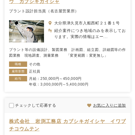
ウ カブシキガイシャ
プラント設計担当員（名古屋営業所）
大分県津久見市入船西町２１番１号
紹介案件につき地域のみを表示してお
ります。実際の情報はエー...
プラント等の設備設計、製図業務 計画図、組立図、詳細図等の作
図業務 現地調査、測量業務 「変更範囲：変更無し」
その他
職種
正社員
雇用形態
月給：250,000円～450,000円
給与
年収：3,000,000円～5,400,000円
チェックして応募する
お気に入りに追加
株式会社 岩渕工務店 カブシキガイシヤ イワブ
チコウムテン