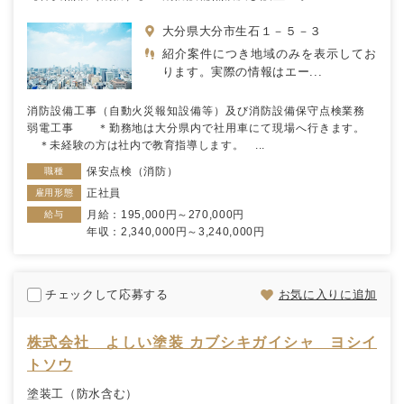
大分県大分市生石１－５－３
紹介案件につき地域のみを表示してお
ります。実際の情報はエー...
消防設備工事（自動火災報知設備等）及び消防設備保守点検業務
弱電工事 ＊勤務地は大分県内で社用車にて現場へ行きます。
＊未経験の方は社内で教育指導します。 ...
保安点検（消防）
職種
正社員
雇用形態
月給：195,000円～270,000円
給与
年収：2,340,000円～3,240,000円
チェックして応募する
お気に入りに追加
株式会社 よしい塗装 カブシキガイシャ ヨシイ
トソウ
塗装工（防水含む）