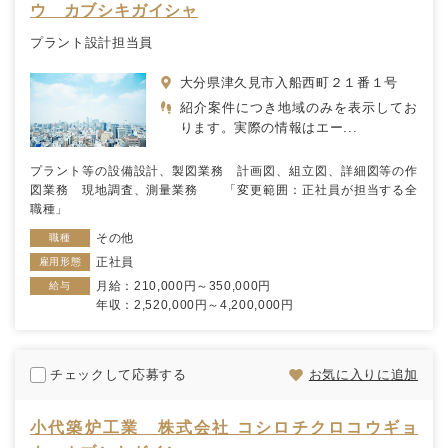
ウ カブシキガイシャ
プラント設計担当員
大分県津久見市入船西町２１番１号
紹介案件につき地域のみを表示してお
ります。実際の情報はエー...
プラント等の設備設計、製図業務 計画図、組立図、詳細図等の作
図業務 現地調査、測量業務 「変更範囲：正社員が担当する全
職種」
その他
職種
正社員
雇用形態
月給：210,000円～350,000円
給与
年収：2,520,000円～4,200,000円
チェックして応募する
お気に入りに追加
小代築炉工業 株式会社 コシロチクロコウギョ