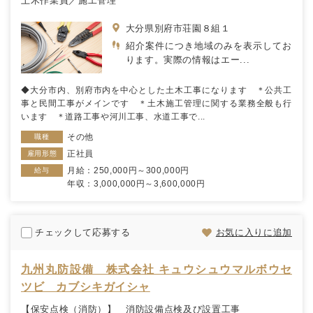
土木作業員／施工管理
大分県別府市荘園８組１
紹介案件につき地域のみを表示してお
ります。実際の情報はエー...
◆大分市内、別府市内を中心とした土木工事になります ＊公共工
事と民間工事がメインです ＊土木施工管理に関する業務全般も行
います ＊道路工事や河川工事、水道工事で...
その他
職種
正社員
雇用形態
月給：250,000円～300,000円
給与
年収：3,000,000円～3,600,000円
チェックして応募する
お気に入りに追加
九州丸防設備 株式会社 キュウシュウマルボウセ
ツビ カブシキガイシャ
【保安点検（消防）】 消防設備点検及び設置工事