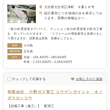
大分県大分市乙津町 ９番１８号
紹介案件につき地域のみを表示してお
ります。実際の情報はエー...
・家の外壁塗装やアパート、マンション等の外壁塗装や防水工事
を 行っていただきます。 ・リフォームや増改築等も見積りをし
て受けますが、従業員は塗装 全般をしてもら...
その他
職種
正社員
雇用形態
月給：194,400円～280,800円
給与
年収：2,332,800円～3,369,600円
チェックして応募する
お気に入りに追加
有限会社 小野ガス管工 ユウゲンガイシャ オノ
ガスカンコウ
【設備工事（施工）】 配管工