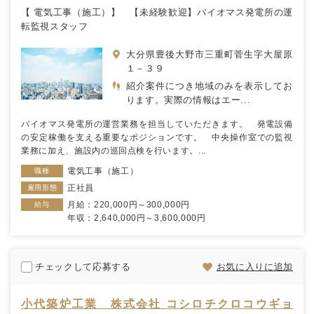
【 電気工事（施工）】 【未経験歓迎】バイオマス発電所の運
転監視スタッフ
大分県豊後大野市三重町菅生字大屋原
１－３９
紹介案件につき地域のみを表示してお
ります。実際の情報はエー...
バイオマス発電所の運営業務を担当していただきます。 発電設備
の安定稼働を支える重要なポジションです。 中央操作室での監視
業務に加え、施設内の巡回点検を行います。...
電気工事（施工）
職種
正社員
雇用形態
月給：220,000円～300,000円
給与
年収：2,640,000円～3,600,000円
チェックして応募する
お気に入りに追加
小代築炉工業 株式会社 コシロチクロコウギョ