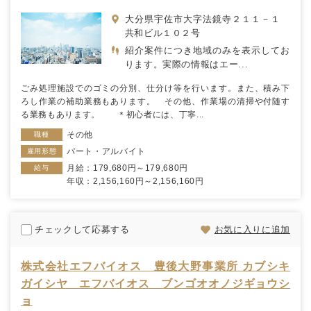
大分県宇佐市大字法鏡寺２１１－１
共和ビル１０２号
紹介案件につき地域のみを表示してお
ります。実際の情報はエー...
ごみ処理施設でのゴミの分別、仕分け等を行います。また、積み下
ろし作業の補助業務もあります。 その他、作業場の清掃や付随す
る業務もあります。 ＊初心者には、丁寧...
その他
職種
パート・アルバイト
雇用形態
月給：179,680円～179,680円
給与
年収：2,156,160円～2,156,160円
チェックして応募する
お気に入りに追加
株式会社エフバイオス 豊後大野事業所 カブシキ
ガイシヤ エフバイオス ブンゴオオノジギョウシ
ョ