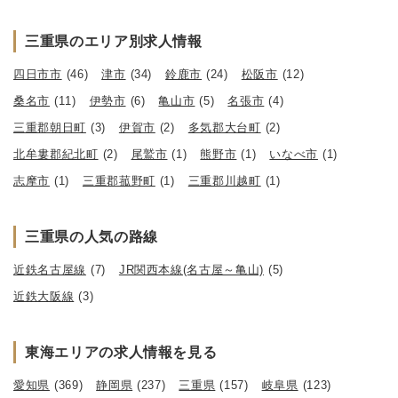
三重県のエリア別求人情報
四日市市
(46)
津市
(34)
鈴鹿市
(24)
松阪市
(12)
桑名市
(11)
伊勢市
(6)
亀山市
(5)
名張市
(4)
三重郡朝日町
(3)
伊賀市
(2)
多気郡大台町
(2)
北牟婁郡紀北町
(2)
尾鷲市
(1)
熊野市
(1)
いなべ市
(1)
志摩市
(1)
三重郡菰野町
(1)
三重郡川越町
(1)
三重県の人気の路線
近鉄名古屋線
(7)
JR関西本線(名古屋～亀山)
(5)
近鉄大阪線
(3)
東海エリアの求人情報を見る
愛知県
(369)
静岡県
(237)
三重県
(157)
岐阜県
(123)