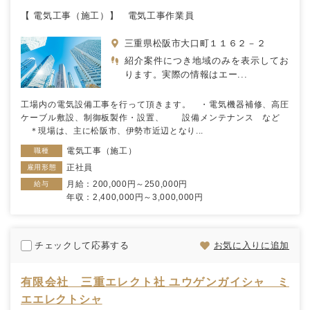
【 電気工事（施工）】 電気工事作業員
三重県松阪市大口町１１６２－２
紹介案件につき地域のみを表示してお
ります。実際の情報はエー...
工場内の電気設備工事を行って頂きます。 ・電気機器補修、高圧
ケーブル敷設、制御板製作・設置、 設備メンテナンス など
＊現場は、主に松阪市、伊勢市近辺となり...
電気工事（施工）
職種
正社員
雇用形態
月給：200,000円～250,000円
給与
年収：2,400,000円～3,000,000円
チェックして応募する
お気に入りに追加
有限会社 三重エレクト社 ユウゲンガイシャ ミ
エエレクトシャ