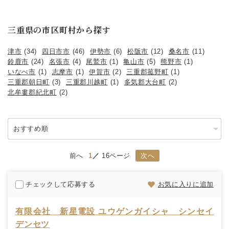
三重県の市区町村から探す
津市
(34)
四日市市
(46)
伊勢市
(6)
松阪市
(12)
桑名市
(11)
鈴鹿市
(24)
名張市
(4)
尾鷲市
(1)
亀山市
(5)
熊野市
(1)
いなべ市
(1)
志摩市
(1)
伊賀市
(2)
三重郡菰野町
(1)
三重郡朝日町
(3)
三重郡川越町
(1)
多気郡大台町
(2)
北牟婁郡紀北町
(2)
前へ
1
16ページ
次へ
チェックして応募する
お気に入りに追加
有限会社 新星電設 ユウゲンガイシャ シンセイ
デンセツ