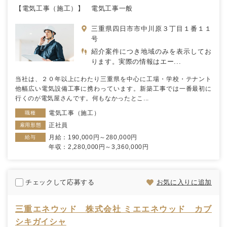
【電気工事（施工）】 電気工事一般
三重県四日市市中川原３丁目１番１１
号
紹介案件につき地域のみを表示してお
ります。実際の情報はエー...
当社は、２０年以上にわたり三重県を中心に工場・学校・テナント
他幅広い電気設備工事に携わっています。新築工事では一番最初に
行くのが電気屋さんです。何もなかったとこ...
電気工事（施工）
職種
正社員
雇用形態
月給：190,000円～280,000円
給与
年収：2,280,000円～3,360,000円
チェックして応募する
お気に入りに追加
三重エネウッド 株式会社 ミエエネウッド カブ
シキガイシャ