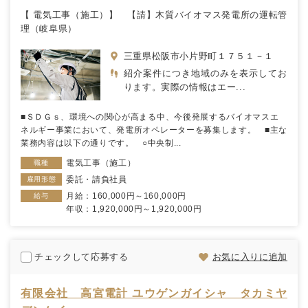
【 電気工事（施工）】 【請】木質バイオマス発電所の運転管
理（岐阜県）
三重県松阪市小片野町１７５１－１
紹介案件につき地域のみを表示してお
ります。実際の情報はエー...
■ＳＤＧｓ、環境への関心が高まる中、今後発展するバイオマスエ
ネルギー事業において、発電所オペレーターを募集します。 ■主な
業務内容は以下の通りです。 ○中央制...
電気工事（施工）
職種
委託・請負社員
雇用形態
月給：160,000円～160,000円
給与
年収：1,920,000円～1,920,000円
チェックして応募する
お気に入りに追加
有限会社 高宮電計 ユウゲンガイシャ タカミヤ