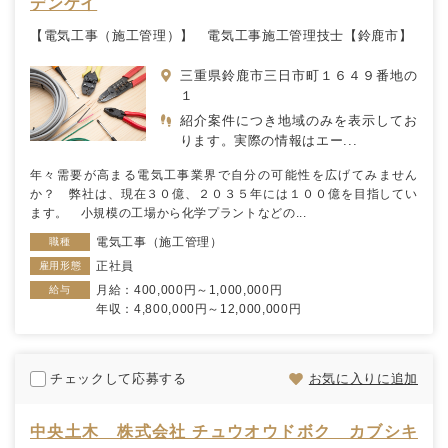
デンケイ
【電気工事（施工管理）】 電気工事施工管理技士【鈴鹿市】
三重県鈴鹿市三日市町１６４９番地の
１
紹介案件につき地域のみを表示してお
ります。実際の情報はエー...
年々需要が高まる電気工事業界で自分の可能性を広げてみません
か？ 弊社は、現在３０億、２０３５年には１００億を目指してい
ます。 小規模の工場から化学プラントなどの...
電気工事（施工管理）
職種
正社員
雇用形態
月給：400,000円～1,000,000円
給与
年収：4,800,000円～12,000,000円
チェックして応募する
お気に入りに追加
中央土木 株式会社 チュウオウドボク カブシキ