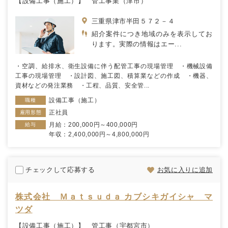
【設備工事（施工）】 管工事業（津市）
三重県津市半田５７２－４
紹介案件につき地域のみを表示してお
ります。実際の情報はエー...
・空調、給排水、衛生設備に伴う配管工事の現場管理 ・機械設備
工事の現場管理 ・設計図、施工図、積算業などの作成 ・機器、
資材などの発注業務 ・工程、品質、安全管...
設備工事（施工）
職種
正社員
雇用形態
月給：200,000円～400,000円
給与
年収：2,400,000円～4,800,000円
チェックして応募する
お気に入りに追加
株式会社 Ｍａｔｓｕｄａ カブシキガイシャ マ
ツダ
【設備工事（施工）】 管工事（宇都宮市）