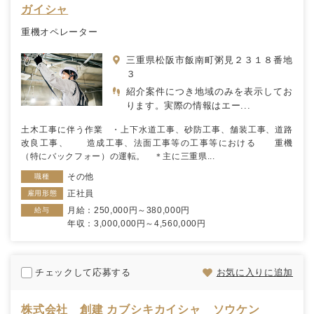
ガイシャ
重機オペレーター
三重県松阪市飯南町粥見２３１８番地
３
紹介案件につき地域のみを表示してお
ります。実際の情報はエー...
土木工事に伴う作業 ・上下水道工事、砂防工事、舗装工事、道路
改良工事、 造成工事、法面工事等の工事等における 重機
（特にバックフォー）の運転。 ＊主に三重県...
その他
職種
正社員
雇用形態
月給：250,000円～380,000円
給与
年収：3,000,000円～4,560,000円
チェックして応募する
お気に入りに追加
株式会社 創建 カブシキカイシャ ソウケン