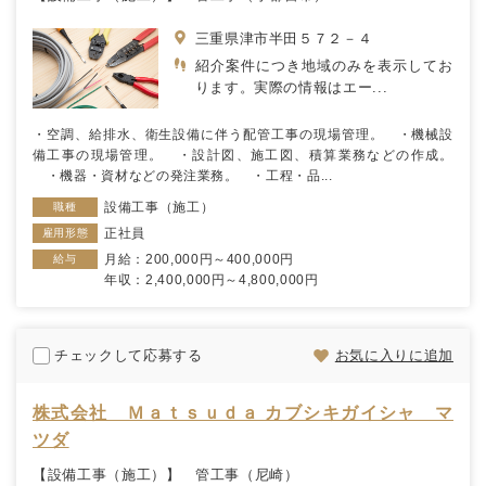
三重県津市半田５７２－４
紹介案件につき地域のみを表示してお
ります。実際の情報はエー...
・空調、給排水、衛生設備に伴う配管工事の現場管理。 ・機械設
備工事の現場管理。 ・設計図、施工図、積算業務などの作成。
・機器・資材などの発注業務。 ・工程・品...
設備工事（施工）
職種
正社員
雇用形態
月給：200,000円～400,000円
給与
年収：2,400,000円～4,800,000円
チェックして応募する
お気に入りに追加
株式会社 Ｍａｔｓｕｄａ カブシキガイシャ マ
ツダ
【設備工事（施工）】 管工事（尼崎）