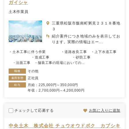
ガイシャ
土木作業員
三重県松阪市飯南町粥見２３１８番地
３
紹介案件につき地域のみを表示してお
ります。実際の情報はエー...
・土木工事に伴う作業 ・道路改良工事 ・上下水道工事
・造成工事 ・砂防工事
・法面工事 ・舗装工事の現場においての...
その他
職種
正社員
雇用形態
月給：225,000円～350,000円
給与
年収：2,700,000円～4,200,000円
チェックして応募する
お気に入りに追加
中央土木 株式会社 チュウオウドボク カブシキ