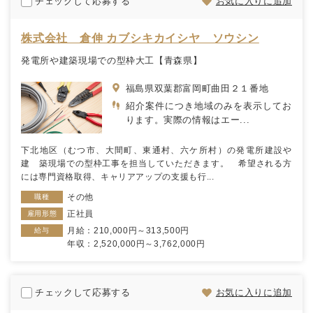
チェックして応募する
お気に入りに追加
株式会社 倉伸 カブシキカイシヤ ソウシン
発電所や建築現場での型枠大工【青森県】
福島県双葉郡富岡町曲田２１番地
紹介案件につき地域のみを表示してお
ります。実際の情報はエー...
下北地区（むつ市、大間町、東通村、六ケ所村）の発電所建設や
建 築現場での型枠工事を担当していただきます。 希望される方
には専門資格取得、キャリアアップの支援も行...
その他
職種
正社員
雇用形態
月給：210,000円～313,500円
給与
年収：2,520,000円～3,762,000円
チェックして応募する
お気に入りに追加