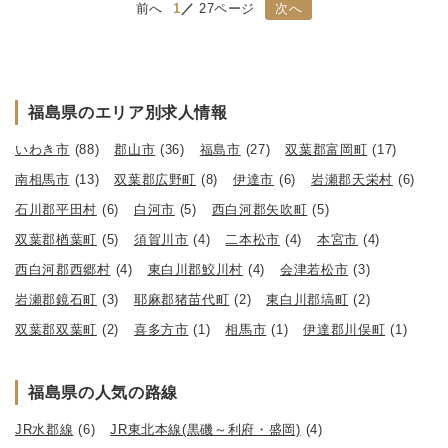
前へ
1
27ページ
次へ
福島県のエリア別求人情報
いわき市
(88)
郡山市
(36)
福島市
(27)
双葉郡富岡町
(17)
南相馬市
(13)
双葉郡広野町
(8)
伊達市
(6)
岩瀬郡天栄村
(6)
石川郡平田村
(6)
白河市
(5)
西白河郡矢吹町
(5)
双葉郡楢葉町
(5)
須賀川市
(4)
二本松市
(4)
本宮市
(4)
西白河郡西郷村
(4)
東白川郡鮫川村
(4)
会津若松市
(3)
岩瀬郡鏡石町
(3)
耶麻郡猪苗代町
(2)
東白川郡塙町
(2)
双葉郡双葉町
(2)
喜多方市
(1)
相馬市
(1)
伊達郡川俣町
(1)
福島県の人気の路線
JR水郡線
(6)
JR東北本線(黒磯～利府・盛岡)
(4)