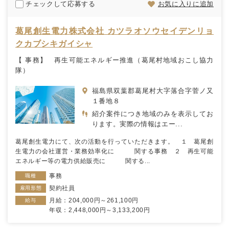
チェックして応募する
お気に入りに追加
葛尾創生電力株式会社 カツラオソウセイデンリョ
クカブシキガイシャ
【 事務】 再生可能エネルギー推進（葛尾村地域おこし協力
隊）
福島県双葉郡葛尾村大字落合字菅ノ又
１番地８
紹介案件につき地域のみを表示してお
ります。実際の情報はエー...
葛尾創生電力にて、次の活動を行っていただきます。 １ 葛尾創
生電力の会社運営・業務効率化に 関する事務 ２ 再生可能
エネルギー等の電力供給販売に 関する...
事務
職種
契約社員
雇用形態
月給：204,000円～261,100円
給与
年収：2,448,000円～3,133,200円