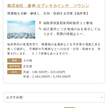
株式会社 倉伸 カブシキカイシヤ ソウシン
廃棄物を分解・解体し、分別・収納する作業【福井県】
福島県双葉郡富岡町曲田２１番地
紹介案件につき地域のみを表示してお
ります。実際の情報はエー...
福井県内の発電所等で、廃棄物の金属材などを手作業や電動工具を
使って破砕し、可燃材や不燃材などへの仕分・分別・収納する 作
業を行います。 ＯＪＴ研修もありますので...
その他
職種
正社員
雇用形態
月給：198,500円～315,000円
給与
年収：2,382,000円～3,780,000円