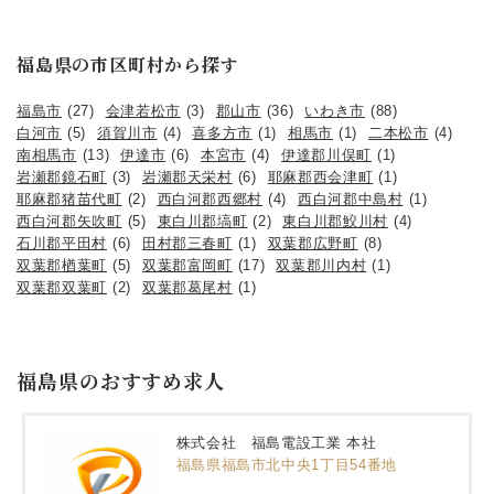
福島県の市区町村から探す
福島市
(27)
会津若松市
(3)
郡山市
(36)
いわき市
(88)
白河市
(5)
須賀川市
(4)
喜多方市
(1)
相馬市
(1)
二本松市
(4)
南相馬市
(13)
伊達市
(6)
本宮市
(4)
伊達郡川俣町
(1)
岩瀬郡鏡石町
(3)
岩瀬郡天栄村
(6)
耶麻郡西会津町
(1)
耶麻郡猪苗代町
(2)
西白河郡西郷村
(4)
西白河郡中島村
(1)
西白河郡矢吹町
(5)
東白川郡塙町
(2)
東白川郡鮫川村
(4)
石川郡平田村
(6)
田村郡三春町
(1)
双葉郡広野町
(8)
双葉郡楢葉町
(5)
双葉郡富岡町
(17)
双葉郡川内村
(1)
双葉郡双葉町
(2)
双葉郡葛尾村
(1)
福島県のおすすめ求人
株式会社 福島電設工業 本社
福島県福島市北中央1丁目54番地