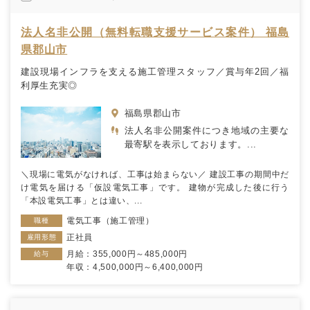
法人名非公開（無料転職支援サービス案件） 福島
県郡山市
建設現場インフラを支える施工管理スタッフ／賞与年2回／福
利厚生充実◎
福島県郡山市
法人名非公開案件につき地域の主要な
最寄駅を表示しております。...
＼現場に電気がなければ、工事は始まらない／ 建設工事の期間中だ
け電気を届ける「仮設電気工事」です。 建物が完成した後に行う
「本設電気工事」とは違い、...
電気工事（施工管理）
職種
正社員
雇用形態
月給：355,000円～485,000円
給与
年収：4,500,000円～6,400,000円