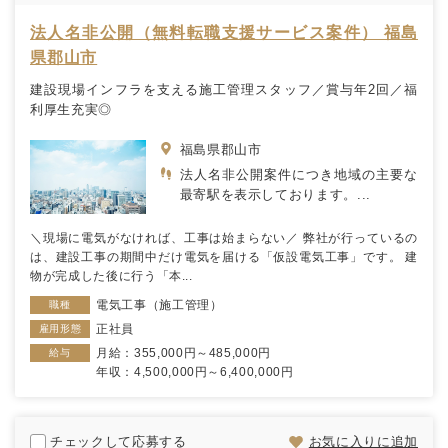
法人名非公開（無料転職支援サービス案件） 福島
県郡山市
建設現場インフラを支える施工管理スタッフ／賞与年2回／福
利厚生充実◎
福島県郡山市
法人名非公開案件につき地域の主要な
最寄駅を表示しております。...
＼現場に電気がなければ、工事は始まらない／ 弊社が行っているの
は、建設工事の期間中だけ電気を届ける「仮設電気工事」です。 建
物が完成した後に行う「本...
電気工事（施工管理）
職種
正社員
雇用形態
月給：355,000円～485,000円
給与
年収：4,500,000円～6,400,000円
チェックして応募する
お気に入りに追加