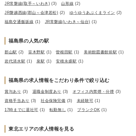
JR常磐線(取手～いわき)
(3)
山形線
(2)
JR磐越西線(郡山～会津若松)
(2)
ゆうゆうあぶくまライン
(2)
福島交通飯坂線
(1)
JR常磐線(いわき～仙台)
(1)
福島県の人気の駅
郡山駅
(2)
笹木野駅
(1)
曽根田駅
(1)
美術館図書館前駅
(1)
岩代清水駅
(1)
泉駅
(1)
安積永盛駅
(1)
福島県の求人情報をこだわり条件で絞り込む
賞与あり
(3)
退職金制度あり
(3)
オフィス内禁煙・分煙
(3)
資格手当あり
(3)
社会保険完備
(3)
未経験可
(1)
17時までに退社可
(1)
転勤無し
(1)
ブランクOK
(1)
東北エリアの求人情報を見る