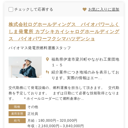
チェックして応募する
お気に入りに追加
株式会社ログホールディングス バイオパワーふく
しま発電所 カブシキカイシャログホールディング
ス バイオパワーフクシマハツデンショ
バイオマス発電所燃料運搬スタッフ
福島県伊達市梁川町やながわ工業団地
１－５
紹介案件につき地域のみを表示してお
ります。実際の情報はエー...
交代勤務にて発電設備の、燃料運搬を担当して頂きます。 交代勤
務を予定しております。 まずは日勤にて必要な技能取得となりま
す。 ＊ホイールローダーにて燃料倉庫か...
その他
職種
正社員
雇用形態
月給：180,000円～320,000円
給与
年収：2,160,000円～3,840,000円