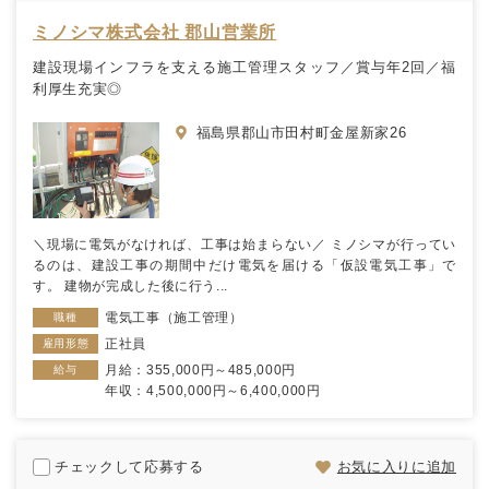
ミノシマ株式会社 郡山営業所
建設現場インフラを支える施工管理スタッフ／賞与年2回／福
利厚生充実◎
福島県郡山市田村町金屋新家26
＼現場に電気がなければ、工事は始まらない／ ミノシマが行ってい
るのは、建設工事の期間中だけ電気を届ける「仮設電気工事」で
す。 建物が完成した後に行う...
電気工事（施工管理）
職種
正社員
雇用形態
月給：355,000円～485,000円
給与
年収：4,500,000円～6,400,000円
チェックして応募する
お気に入りに追加