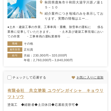
秋田県鹿角市十和田大湯字川原ノ湯１
５－１０
紹介案件につき地域のみを表示してお
ります。実際の情報はエー...
●土木・建築工事の作業、工事車両・重機、除雪車の運転に 係る
業務に従事していただきます。 ・土木及び建築工事現場におい
ての作業 ・工事車両の運転業務等 ...
その他
職種
正社員
雇用形態
月給：230,000円～320,000円
給与
年収：2,760,000円～3,840,000円
チェックして応募する
お気に入りに追加
有限会社 共立塗装 ユウゲンガイシャ キョウリ
ツトソウ
塗装工 ◆経験者◆土日休日◆応募前見学可◆