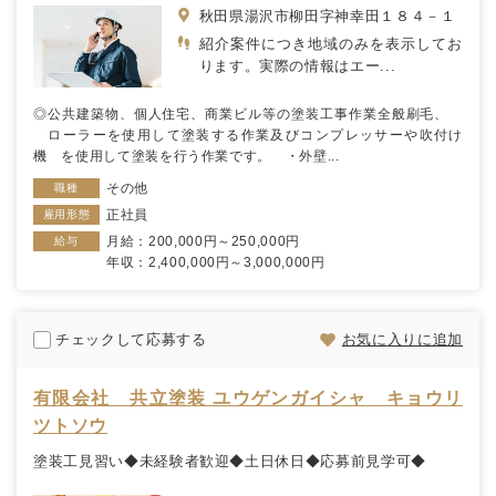
秋田県湯沢市柳田字神幸田１８４－１
紹介案件につき地域のみを表示してお
ります。実際の情報はエー...
◎公共建築物、個人住宅、商業ビル等の塗装工事作業全般刷毛、
ローラーを使用して塗装する作業及びコンプレッサーや吹付け
機 を使用して塗装を行う作業です。 ・外壁...
その他
職種
正社員
雇用形態
月給：200,000円～250,000円
給与
年収：2,400,000円～3,000,000円
チェックして応募する
お気に入りに追加
有限会社 共立塗装 ユウゲンガイシャ キョウリ
ツトソウ
塗装工見習い◆未経験者歓迎◆土日休日◆応募前見学可◆