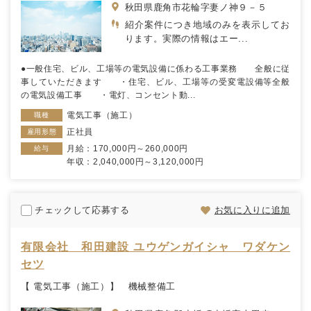
秋田県鹿角市花輪字妻ノ神９－５
紹介案件につき地域のみを表示してお
ります。実際の情報はエー...
●一般住宅、ビル、工場等の電気設備に係わる工事業務 全般に従
事していただきます ・住宅、ビル、工場等の受変電設備等全般
の電気設備工事 ・電灯、コンセント動...
電気工事（施工）
職種
正社員
雇用形態
月給：170,000円～260,000円
給与
年収：2,040,000円～3,120,000円
チェックして応募する
お気に入りに追加
有限会社 和田建設 ユウゲンガイシャ ワダケン
セツ
【 電気工事（施工）】 機械整備工