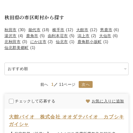
秋田県の市区町村から探す
秋田市
(30)
能代市
(18)
横手市
(12)
大館市
(12)
男鹿市
(6)
湯沢市
(4)
鹿角市
(5)
由利本荘市
(5)
潟上市
(2)
大仙市
(6)
北秋田市
(3)
にかほ市
(2)
仙北市
(1)
鹿角郡小坂町
(1)
仙北郡美郷町
(1)
前へ
1
11ページ
次へ
チェックして応募する
お気に入りに追加
大館バイオ 株式会社 オオダテバイオ カブシキ
ガイシャ