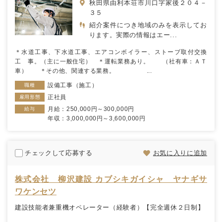
秋田県由利本荘市川口字家後２０４－
３５
紹介案件につき地域のみを表示してお
ります。実際の情報はエー...
＊水道工事、下水道工事、エアコンボイラー、ストーブ取付交換
工 事。（主に一般住宅） ＊運転業務あり。 （社有車：ＡＴ
車） ＊その他、関連する業務。 ...
設備工事（施工）
職種
正社員
雇用形態
月給：250,000円～300,000円
給与
年収：3,000,000円～3,600,000円
チェックして応募する
お気に入りに追加
株式会社 柳沢建設 カブシキガイシャ ヤナギサ
ワケンセツ
建設技能者兼重機オペレーター（経験者）【完全週休２日制】