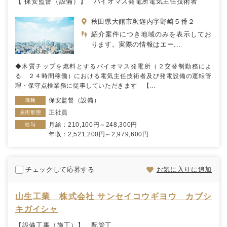
【 保安監督（設備）】 バイオマス発電所電気主任技術者
秋田県大館市釈迦内字野崎５番２
紹介案件につき地域のみを表示してお
ります。実際の情報はエー...
◆木質チップを燃料とするバイオマス発電所（２交替制勤務によ
る ２４時間稼働）における電気主任技術者及び発電設備の運転管
理・保守点検業務に従事していただきます 【...
保安監督（設備）
職種
正社員
雇用形態
月給：210,100円～248,300円
給与
年収：2,521,200円～2,979,600円
チェックして応募する
お気に入りに追加
山生工業 株式会社 サンセイコウギヨウ カブシ
キガイシャ
【設備工事（施工）】 配管工