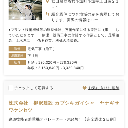
秋田県鹿角郡小坂町小坂字上田表２１
－１
紹介案件につき地域のみを表示してお
ります。実際の情報はエー...
●プラント設備機械等の維持修理、整備作業に係る業務に従事 し
ていただきます ・修理、設備工事に付随する作業として、足場組
み、土木系に 係る作業、機械の清掃作...
電気工事（施工）
職種
正社員
雇用形態
月給：180,320円～278,320円
給与
年収：2,163,840円～3,339,840円
チェックして応募する
お気に入りに追加
株式会社 柳沢建設 カブシキガイシャ ヤナギサ
ワケンセツ
建設技能者兼重機オペレーター（未経験）【完全週休２日制】