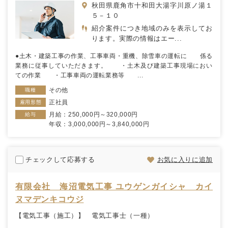
秋田県鹿角市十和田大湯字川原ノ湯１
５－１０
紹介案件につき地域のみを表示してお
ります。実際の情報はエー...
●土木・建築工事の作業、工事車両・重機、除雪車の運転に 係る
業務に従事していただきます。 ・土木及び建築工事現場におい
ての作業 ・工事車両の運転業務等 ...
その他
職種
正社員
雇用形態
月給：250,000円～320,000円
給与
年収：3,000,000円～3,840,000円
チェックして応募する
お気に入りに追加
有限会社 海沼電気工事 ユウゲンガイシャ カイ
ヌマデンキコウジ
【電気工事（施工）】 電気工事士（一種）