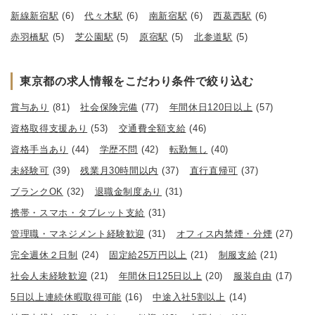
新線新宿駅
(6)
代々木駅
(6)
南新宿駅
(6)
西葛西駅
(6)
赤羽橋駅
(5)
芝公園駅
(5)
原宿駅
(5)
北参道駅
(5)
東京都の求人情報をこだわり条件で絞り込む
賞与あり
(81)
社会保険完備
(77)
年間休日120日以上
(57)
資格取得支援あり
(53)
交通費全額支給
(46)
資格手当あり
(44)
学歴不問
(42)
転勤無し
(40)
未経験可
(39)
残業月30時間以内
(37)
直行直帰可
(37)
ブランクOK
(32)
退職金制度あり
(31)
携帯・スマホ・タブレット支給
(31)
管理職・マネジメント経験歓迎
(31)
オフィス内禁煙・分煙
(27)
完全週休２日制
(24)
固定給25万円以上
(21)
制服支給
(21)
社会人未経験歓迎
(21)
年間休日125日以上
(20)
服装自由
(17)
5日以上連続休暇取得可能
(16)
中途入社5割以上
(14)