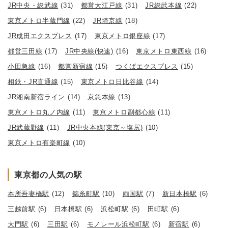
JR中央・総武線
(31)
都営大江戸線
(31)
JR総武本線
(22)
東京メトロ半蔵門線
(22)
JR埼京線
(18)
JR成田エクスプレス
(17)
東京メトロ銀座線
(17)
都営三田線
(17)
JR中央線(快速)
(16)
東京メトロ東西線
(16)
小田急線
(16)
都営新宿線
(15)
つくばエクスプレス
(15)
相鉄・JR直通線
(15)
東京メトロ日比谷線
(14)
JR湘南新宿ライン
(14)
京急本線
(13)
東京メトロ丸ノ内線
(11)
東京メトロ副都心線
(11)
JR武蔵野線
(11)
JR中央本線(東京～塩尻)
(10)
東京メトロ有楽町線
(10)
東京都の人気の駅
本所吾妻橋駅
(12)
錦糸町駅
(10)
両国駅
(7)
新日本橋駅
(6)
三越前駅
(6)
日本橋駅
(6)
浜松町駅
(6)
田町駅
(6)
大門駅
(6)
三田駅
(6)
モノレール浜松町駅
(6)
新宿駅
(6)