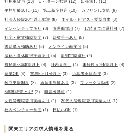
社用車貸与
(13)
U・Iターン歓迎
(12)
出張無し
(11)
平均年齢30代
(11)
第二新卒歓迎
(10)
ガソリン代支給
(9)
社会人経験20年以上歓迎
(9)
ネイル・ピアス・髪型自由
(8)
インセンティブあり
(8)
管理職採用
(7)
17時までに退社可
(7)
社宅・家賃補助制度
(7)
帰省手当あり
(5)
書籍購入補助あり
(5)
オンライン面接可
(5)
産休・育休取得実績あり
(5)
原則定時退社
(4)
有給消化率8割以上
(4)
社内見学可
(4)
未経験入社5割以上
(4)
副業OK
(4)
賞与5ヶ月分以上
(3)
応募者全員面接
(3)
独立支援制度
(3)
再雇用制度あり
(3)
フレックス勤務
(2)
3年連続売上UP
(2)
時差出勤可
(1)
女性管理職登用実績あり
(1)
20代の管理職登用実績あり
(1)
社内ベンチャー制度
(1)
日払いOK
(1)
関東エリアの求人情報を見る