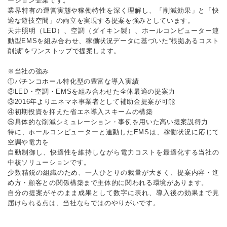
ーション企業です。
業界特有の運営実態や稼働特性を深く理解し、「削減効果」と「快
適な遊技空間」の両立を実現する提案を強みとしています。
天井照明（LED）、空調（ダイキン製）、ホールコンピューター連
動型EMSを組み合わせ、稼働状況データに基づいた“根拠あるコスト
削減”をワンストップで提案します。
※当社の強み
①パチンコホール特化型の豊富な導入実績
②LED・空調・EMSを組み合わせた全体最適の提案力
③2016年よりエネマネ事業者として補助金提案が可能
④初期投資を抑えた省エネ導入スキームの構築
⑤具体的な削減シミュレーション・事例を用いた高い提案説得力
特に、ホールコンピューターと連動したEMSは、稼働状況に応じて
空調や電力を
自動制御し、快適性を維持しながら電力コストを最適化する当社の
中核ソリューションです。
少数精鋭の組織のため、一人ひとりの裁量が大きく、提案内容・進
め方・顧客との関係構築まで主体的に関われる環境があります。
自分の提案がそのまま成果として数字に表れ、導入後の効果まで見
届けられる点は、当社ならではのやりがいです。