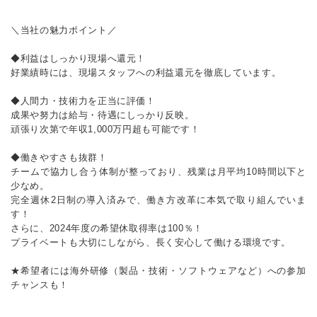
＼当社の魅力ポイント／
◆利益はしっかり現場へ還元！
好業績時には、現場スタッフへの利益還元を徹底しています。
◆人間力・技術力を正当に評価！
成果や努力は給与・待遇にしっかり反映。
頑張り次第で年収1,000万円超も可能です！
◆働きやすさも抜群！
チームで協力し合う体制が整っており、残業は月平均10時間以下と
少なめ。
完全週休2日制の導入済みで、働き方改革に本気で取り組んでいま
す！
さらに、2024年度の希望休取得率は100％！
プライベートも大切にしながら、長く安心して働ける環境です。
★希望者には海外研修（製品・技術・ソフトウェアなど）への参加
チャンスも！