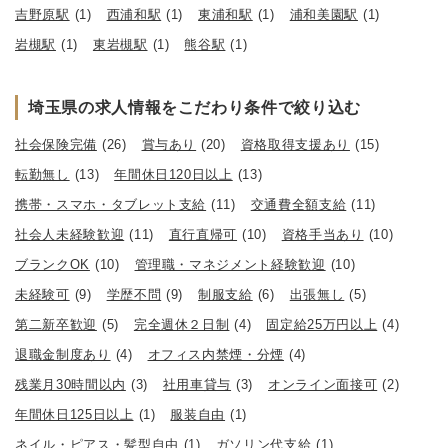
吉野原駅
(1)
西浦和駅
(1)
東浦和駅
(1)
浦和美園駅
(1)
岩槻駅
(1)
東岩槻駅
(1)
熊谷駅
(1)
埼玉県の求人情報をこだわり条件で絞り込む
社会保険完備
(26)
賞与あり
(20)
資格取得支援あり
(15)
転勤無し
(13)
年間休日120日以上
(13)
携帯・スマホ・タブレット支給
(11)
交通費全額支給
(11)
社会人未経験歓迎
(11)
直行直帰可
(10)
資格手当あり
(10)
ブランクOK
(10)
管理職・マネジメント経験歓迎
(10)
未経験可
(9)
学歴不問
(9)
制服支給
(6)
出張無し
(5)
第二新卒歓迎
(5)
完全週休２日制
(4)
固定給25万円以上
(4)
退職金制度あり
(4)
オフィス内禁煙・分煙
(4)
残業月30時間以内
(3)
社用車貸与
(3)
オンライン面接可
(2)
年間休日125日以上
(1)
服装自由
(1)
ネイル・ピアス・髪型自由
(1)
ガソリン代支給
(1)