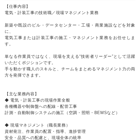
【仕事内容】
電気・計装工事の技術職／現場マネジメント業務
新築や既設のビル・データセンター・工場・商業施設などを対象
に、
電気工事または計装工事の施工・マネジメント業務をお任せしま
す。
単なる作業員ではなく、現場を支える“技術者リーダー”として活躍
いただくポジションです。
手を動かす職人のスキルと、チームをまとめるマネジメント力の両
方を発揮できます。
【主な業務内容】
◆ 電気・計装工事の現場作業全般
各種機器や制御盤への配線・配管工事
計測・自動制御システムの施工（空調・照明・BEMSなど）
◆ 現場マネジメント（職長業務）
資材発注、作業員の配置・指導、進捗管理
安全・品質への配慮と、現場全体の統率