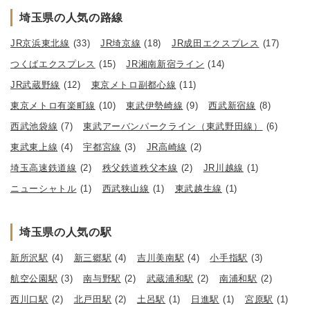
埼玉県の人気の路線
JR京浜東北線
(33)
JR埼京線
(18)
JR成田エクスプレス
(17)
つくばエクスプレス
(15)
JR湘南新宿ライン
(14)
JR武蔵野線
(12)
東京メトロ副都心線
(11)
東京メトロ有楽町線
(10)
東武伊勢崎線
(9)
西武新宿線
(8)
西武池袋線
(7)
東武アーバンパークライン（東武野田線）
(6)
東武東上線
(4)
宇都宮線
(3)
JR高崎線
(2)
埼玉高速鉄道線
(2)
秩父鉄道秩父本線
(2)
JR川越線
(1)
ニューシャトル
(1)
西武狭山線
(1)
東武越生線
(1)
埼玉県の人気の駅
新所沢駅
(4)
新三郷駅
(4)
吉川美南駅
(4)
小手指駅
(3)
航空公園駅
(3)
南与野駅
(2)
武蔵浦和駅
(2)
南浦和駅
(2)
西川口駅
(2)
北戸田駅
(2)
土呂駅
(1)
日進駅
(1)
宮原駅
(1)