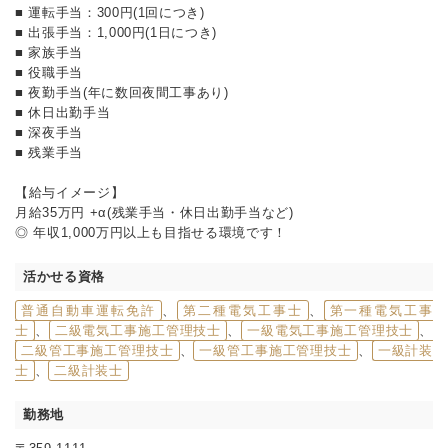
■ 運転手当：300円(1回につき)
■ 出張手当：1,000円(1日につき)
■ 家族手当
■ 役職手当
■ 夜勤手当(年に数回夜間工事あり)
■ 休日出勤手当
■ 深夜手当
■ 残業手当
【給与イメージ】
月給35万円 +α(残業手当・休日出勤手当など)
◎ 年収1,000万円以上も目指せる環境です！
活かせる資格
普通自動車運転免許
、
第二種電気工事士
、
第一種電気工事
士
、
二級電気工事施工管理技士
、
一級電気工事施工管理技士
、
二級管工事施工管理技士
、
一級管工事施工管理技士
、
一級計装
士
、
二級計装士
勤務地