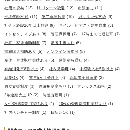
社用車貸与
(13)
U・Iターン歓迎
(12)
出張無し
(11)
平均年齢30代
(11)
第二新卒歓迎
(10)
ガソリン代支給
(9)
社会人経験20年以上歓迎
(9)
ネイル・ピアス・髪型自由
(8)
インセンティブあり
(8)
管理職採用
(7)
17時までに退社可
(7)
社宅・家賃補助制度
(7)
帰省手当あり
(5)
書籍購入補助あり
(5)
オンライン面接可
(5)
産休・育休取得実績あり
(5)
原則定時退社
(4)
有給消化率8割以上
(4)
社内見学可
(4)
未経験入社5割以上
(4)
副業OK
(4)
賞与5ヶ月分以上
(3)
応募者全員面接
(3)
独立支援制度
(3)
再雇用制度あり
(3)
フレックス勤務
(2)
3年連続売上UP
(2)
時差出勤可
(1)
女性管理職登用実績あり
(1)
20代の管理職登用実績あり
(1)
社内ベンチャー制度
(1)
日払いOK
(1)