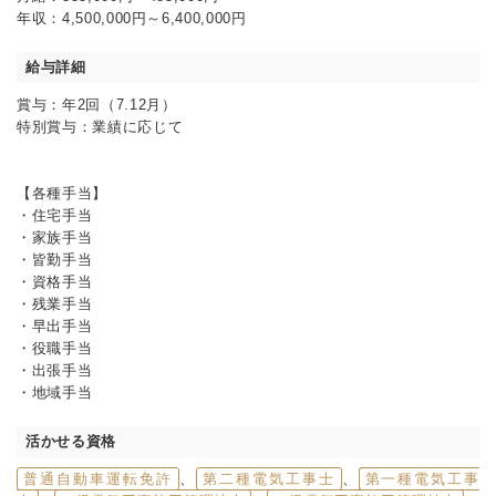
年収：4,500,000円～6,400,000円
給与詳細
賞与：年2回（7.12月）
特別賞与：業績に応じて
【各種手当】
・住宅手当
・家族手当
・皆勤手当
・資格手当
・残業手当
・早出手当
・役職手当
・出張手当
・地域手当
活かせる資格
普通自動車運転免許
、
第二種電気工事士
、
第一種電気工事