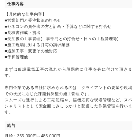
仕事内容
【具体的な仕事内容】
■営業部門と受注状況の打合せ
■ゼネコンの責任者の方と計画・予算などに関する打合せ
■見積書作成・提出
■受注後の工事管理(工事部門との打合せ・日々の工程管理等)
■施工現場に対する月毎の請求業務
■追加工事・変更その他対応
■予算管理他
まずは仮設電気工事の流れから段階的に仕事を身に付けて頂きま
す。
専門企業である当社に求められるのは、クライアントの要望や現場
での状況に応じた課題解決型の施工管理です。
スムーズな進行による工期短縮や、臨機応変な現場管理など、スペ
シャリストとして安全面にみしっかりと配慮した作業管理を行いま
す。
給与
月給：355,000円～485,000円