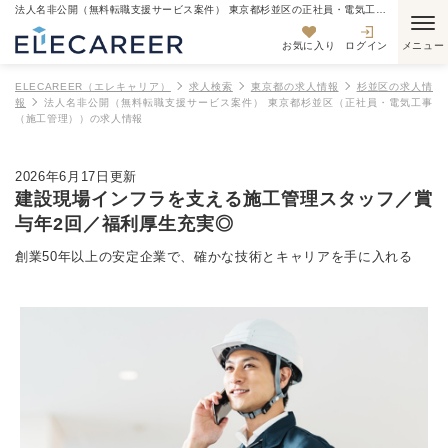
法人名非公開（無料転職支援サービス案件） 東京都杉並区の正社員・電気工事（施工管理）の求人情報
お気に入り
ログイン
ELECAREER（エレキャリア）
求人検索
東京都の求人情報
杉並区の求人情
報
法人名非公開（無料転職支援サービス案件） 東京都杉並区（正社員・電気工事
（施工管理））の求人情報
2026年6月17日更新
建設現場インフラを支える施工管理スタッフ／賞
与年2回／福利厚生充実◎
創業50年以上の安定企業で、確かな技術とキャリアを手に入れる