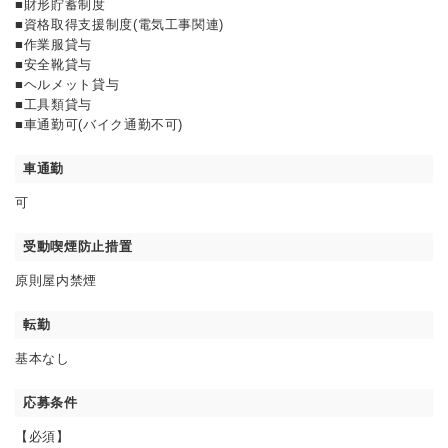
■財形貯蓄制度
■資格取得支援制度(電気工事関連)
■作業服貸与
■安全靴貸与
■ヘルメット貸与
■工具類貸与
■車通勤可(バイク通勤不可)
車通勤
可
受動喫煙防止措置
原則屋内禁煙
転勤
基本なし
応募条件
【必須】