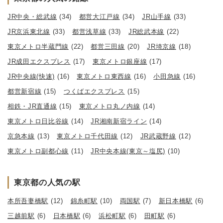
JR中央・総武線
(34)
都営大江戸線
(34)
JR山手線
(33)
JR京浜東北線
(33)
都営浅草線
(33)
JR総武本線
(22)
東京メトロ半蔵門線
(22)
都営三田線
(20)
JR埼京線
(18)
JR成田エクスプレス
(17)
東京メトロ銀座線
(17)
JR中央線(快速)
(16)
東京メトロ東西線
(16)
小田急線
(16)
都営新宿線
(15)
つくばエクスプレス
(15)
相鉄・JR直通線
(15)
東京メトロ丸ノ内線
(14)
東京メトロ日比谷線
(14)
JR湘南新宿ライン
(14)
京急本線
(13)
東京メトロ千代田線
(12)
JR武蔵野線
(12)
東京メトロ副都心線
(11)
JR中央本線(東京～塩尻)
(10)
東京都の人気の駅
本所吾妻橋駅
(12)
錦糸町駅
(10)
両国駅
(7)
新日本橋駅
(6)
三越前駅
(6)
日本橋駅
(6)
浜松町駅
(6)
田町駅
(6)