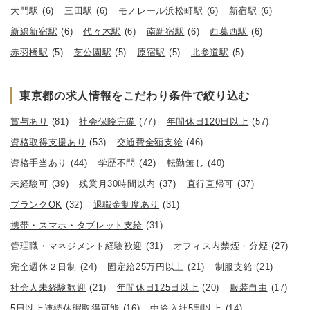
大門駅
(6)
三田駅
(6)
モノレール浜松町駅
(6)
新宿駅
(6)
新線新宿駅
(6)
代々木駅
(6)
南新宿駅
(6)
西葛西駅
(6)
赤羽橋駅
(5)
芝公園駅
(5)
原宿駅
(5)
北参道駅
(5)
東京都の求人情報をこだわり条件で絞り込む
賞与あり
(81)
社会保険完備
(77)
年間休日120日以上
(57)
資格取得支援あり
(53)
交通費全額支給
(46)
資格手当あり
(44)
学歴不問
(42)
転勤無し
(40)
未経験可
(39)
残業月30時間以内
(37)
直行直帰可
(37)
ブランクOK
(32)
退職金制度あり
(31)
携帯・スマホ・タブレット支給
(31)
管理職・マネジメント経験歓迎
(31)
オフィス内禁煙・分煙
(27)
完全週休２日制
(24)
固定給25万円以上
(21)
制服支給
(21)
社会人未経験歓迎
(21)
年間休日125日以上
(20)
服装自由
(17)
5日以上連続休暇取得可能
(16)
中途入社5割以上
(14)