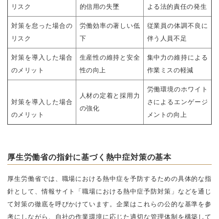
リスク
的信用の失墜
よる法的責任の発生
対策を怠った場合の
労働効率の著しい低
従業員の体調不良に
リスク
下
伴う人員不足
対策を導入した場合
生産性の維持と安全
集中力の維持による
のメリット
性の向上
作業ミスの軽減
労働環境のホワイト
人材の定着と採用力
対策を導入した場合
さによるエンゲージ
の強化
のメリット
メントの向上
厚生労働省の指針に基づく熱中症対策の基本
厚生労働省では、職場における熱中症を予防するための具体的な指
針として、情報サイト「職場における熱中症予防対策」などを通じ
て対策の徹底を呼びかけています。企業はこれらの公的な基準を参
考にしながら、自社の作業環境に応じた適切な管理体制を構築して