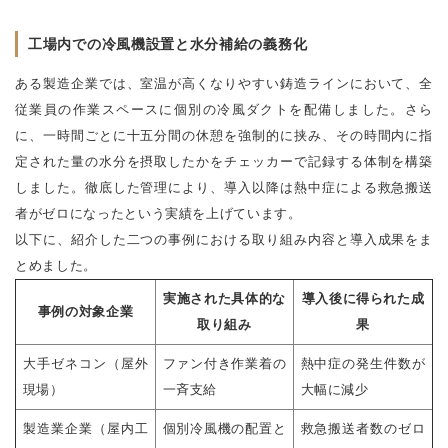
工場内での冷風機設置と水分補給の義務化
ある製造企業では、室温が高くなりやすい鋳造ラインにおいて、全
従業員の作業スペースに個別の冷風ダクトを配備しました。さら
に、一時間ごとに十五分間の休憩を強制的に挟み、その時間内に指
定された量の水分を摂取したかをチェッカーで記録する体制を構築
しました。徹底した管理により、導入以降は熱中症による救急搬送
者がゼロになったという実績を上げています。
以下に、紹介した二つの事例における取り組み内容と導入成果をま
とめました。
実施された具体的な
導入後に得られた成
事例の対象企業
取り組み
果
大手ゼネコン（屋外
ファン付き作業着の
熱中症の発生件数が
現場）
一斉支給
大幅に減少
製造業企業（屋内工
個別冷風機の配置と
救急搬送者数のゼロ