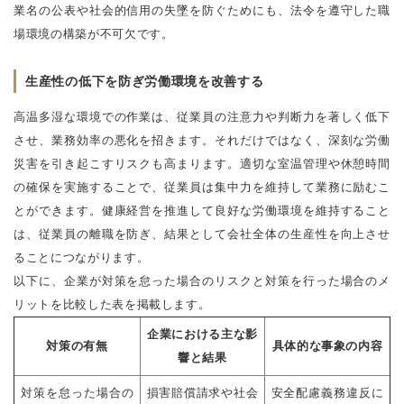
業名の公表や社会的信用の失墜を防ぐためにも、法令を遵守した職
場環境の構築が不可欠です。
生産性の低下を防ぎ労働環境を改善する
高温多湿な環境での作業は、従業員の注意力や判断力を著しく低下
させ、業務効率の悪化を招きます。それだけではなく、深刻な労働
災害を引き起こすリスクも高まります。適切な室温管理や休憩時間
の確保を実施することで、従業員は集中力を維持して業務に励むこ
とができます。健康経営を推進して良好な労働環境を維持すること
は、従業員の離職を防ぎ、結果として会社全体の生産性を向上させ
ることにつながります。
以下に、企業が対策を怠った場合のリスクと対策を行った場合のメ
リットを比較した表を掲載します。
企業における主な影
対策の有無
具体的な事象の内容
響と結果
対策を怠った場合の
損害賠償請求や社会
安全配慮義務違反に