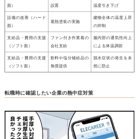
面）
設置
温度引き下げ
設備の改善（ハード
建物全体の温度上昇
遮熱塗装の実施
面）
の抑制
支給品・費用の支援
ファン付き作業着の
服内部の通気性向上
（ソフト面）
会社支給
による体温調節
支給品・費用の支援
飲料や塩分補給品の
脱水症状の発生を未
（ソフト面）
無償提供
然に防止
転職時に確認したい企業の熱中症対策