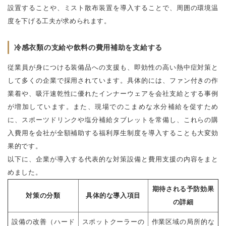
設置することや、ミスト散布装置を導入することで、周囲の環境温
度を下げる工夫が求められます。
冷感衣類の支給や飲料の費用補助を支給する
従業員が身につける装備品への支援も、即効性の高い熱中症対策と
して多くの企業で採用されています。具体的には、ファン付きの作
業着や、吸汗速乾性に優れたインナーウェアを会社支給とする事例
が増加しています。また、現場でのこまめな水分補給を促すため
に、スポーツドリンクや塩分補給タブレットを常備し、これらの購
入費用を会社が全額補助する福利厚生制度を導入することも大変効
果的です。
以下に、企業が導入する代表的な対策設備と費用支援の内容をまと
めました。
期待される予防効果
対策の分類
具体的な導入項目
の詳細
設備の改善（ハード
スポットクーラーの
作業区域の局所的な