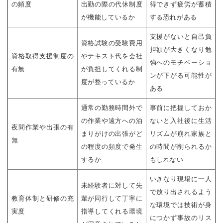
の頻度
出勤の際の代休制度
得できず疲労が蓄積
が機能しているか
する恐れがある
支援がないと自己負
資格試験の受験費用
担額が大きくなり勉
資格取得支援制度の
やテキスト代を会社
強へのモチベーショ
有無
が負担してくれる制
ンが下がる可能性が
度が整っているか
ある
通常の勤務時間外で
事前に把握しておか
の作業や遠方への泊
ないと入社後に生活
夜間作業や出張の有
まりがけの出張がど
リズムが崩れ家族と
無
の程度の頻度で発生
の時間が削られるか
するか
もしれない
いきなり現場に一人
未経験者に対して先
で放り出されるよう
教育体制と研修の充
輩が同行して丁寧に
な環境では技術が身
実度
指導してくれる環境
につかず事故のリス