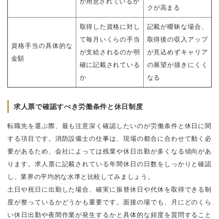
が用意されているか
クが高まる
取得した資格に対し
記載が曖昧な場合、
て毎月いくらの手当
取得後の収入アップ
資格手当の具体的な
が支給されるのか明
が見込めずキャリア
金額
確に記載されている
の展望が描きにくく
か
なる
求人票で確認すべき労働条件と休日制度
転職先を選ぶ際、最も注意深く確認したいのが労働条件と休日に関
する項目です。消防設備士の仕事は、現場の都合に合わせて動く必
要があるため、会社によっては残業や休日出勤が多くなる傾向があ
ります。求人票に記載されている年間休日の日数をしっかりと確認
し、業界の平均的な水準と比較してみましょう。
土日や祝日に出勤した場合、確実に振替休日や代休を取得できる制
度が整っているかどうかも重要です。面接の場でも、月にどのくら
い休日出勤や夜間作業が発生するかと具体的な頻度を質問すること