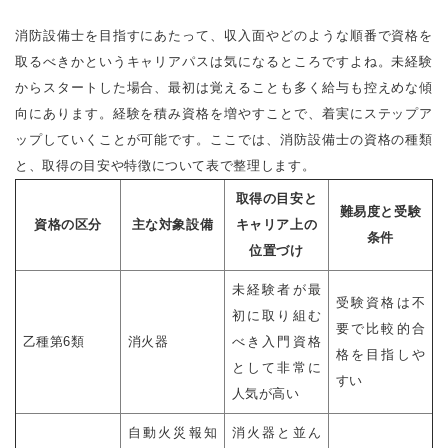
消防設備士を目指すにあたって、収入面やどのような順番で資格を
取るべきかというキャリアパスは気になるところですよね。未経験
からスタートした場合、最初は覚えることも多く給与も控えめな傾
向にあります。経験を積み資格を増やすことで、着実にステップア
ップしていくことが可能です。ここでは、消防設備士の資格の種類
と、取得の目安や特徴について表で整理します。
取得の目安と
難易度と受験
資格の区分
主な対象設備
キャリア上の
条件
位置づけ
未経験者が最
受験資格は不
初に取り組む
要で比較的合
乙種第6類
消火器
べき入門資格
格を目指しや
として非常に
すい
人気が高い
自動火災報知
消火器と並ん