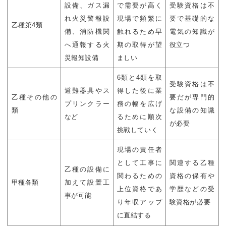
設備、ガス漏
で需要が高く
受験資格は不
れ火災警報設
現場で頻繁に
要で基礎的な
乙種第4類
備、消防機関
触れるため早
電気の知識が
へ通報する火
期の取得が望
役立つ
災報知設備
ましい
6類と4類を取
受験資格は不
避難器具やス
得した後に業
乙種その他の
要だが専門的
プリンクラー
務の幅を広げ
類
な設備の知識
など
るために順次
が必要
挑戦していく
現場の責任者
として工事に
関連する乙種
乙種の設備に
関わるための
資格の保有や
甲種各類
加えて設置工
上位資格であ
学歴などの受
事が可能
り年収アップ
験資格が必要
に直結する