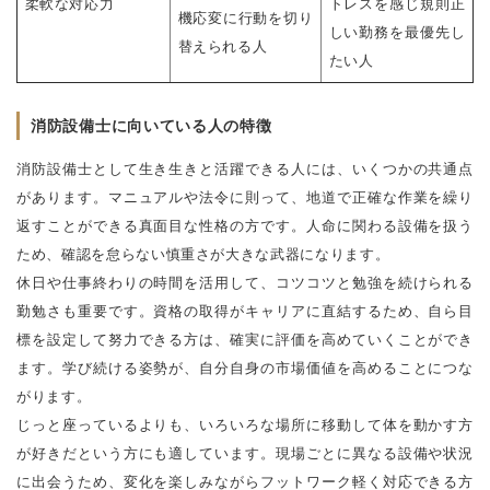
柔軟な対応力
トレスを感じ規則正
機応変に行動を切り
しい勤務を最優先し
替えられる人
たい人
消防設備士に向いている人の特徴
消防設備士として生き生きと活躍できる人には、いくつかの共通点
があります。マニュアルや法令に則って、地道で正確な作業を繰り
返すことができる真面目な性格の方です。人命に関わる設備を扱う
ため、確認を怠らない慎重さが大きな武器になります。
休日や仕事終わりの時間を活用して、コツコツと勉強を続けられる
勤勉さも重要です。資格の取得がキャリアに直結するため、自ら目
標を設定して努力できる方は、確実に評価を高めていくことができ
ます。学び続ける姿勢が、自分自身の市場価値を高めることにつな
がります。
じっと座っているよりも、いろいろな場所に移動して体を動かす方
が好きだという方にも適しています。現場ごとに異なる設備や状況
に出会うため、変化を楽しみながらフットワーク軽く対応できる方