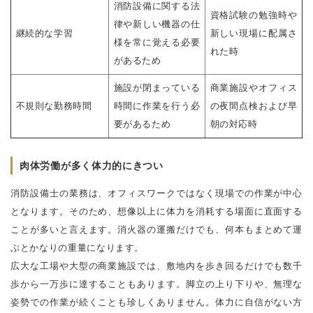
消防設備に関する法
資格試験の勉強時や
律や新しい機器の仕
継続的な学習
新しい現場に配属さ
様を常に覚える必要
れた時
があるため
施設が閉まっている
商業施設やオフィス
不規則な勤務時間
時間に作業を行う必
の夜間点検および早
要があるため
朝の対応時
肉体労働が多く体力的にきつい
消防設備士の業務は、オフィスワークではなく現場での作業が中心
となります。そのため、想像以上に体力を消耗する場面に直面する
ことが多いと言えます。消火器の運搬だけでも、何本もまとめて運
ぶとかなりの重量になります。
広大な工場や大型の商業施設では、敷地内を歩き回るだけでも数千
歩から一万歩に達することもあります。脚立の上り下りや、無理な
姿勢での作業が続くことも珍しくありません。体力に自信がない方