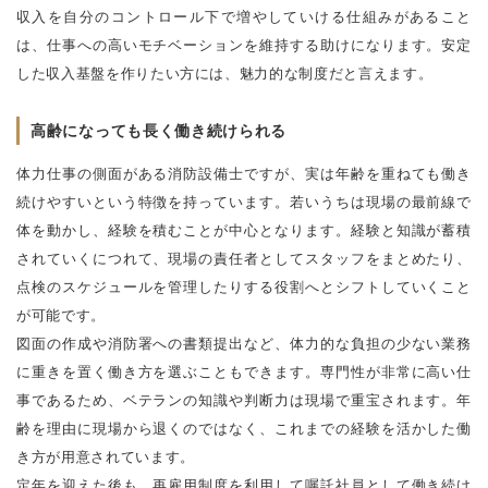
収入を自分のコントロール下で増やしていける仕組みがあること
は、仕事への高いモチベーションを維持する助けになります。安定
した収入基盤を作りたい方には、魅力的な制度だと言えます。
高齢になっても長く働き続けられる
体力仕事の側面がある消防設備士ですが、実は年齢を重ねても働き
続けやすいという特徴を持っています。若いうちは現場の最前線で
体を動かし、経験を積むことが中心となります。経験と知識が蓄積
されていくにつれて、現場の責任者としてスタッフをまとめたり、
点検のスケジュールを管理したりする役割へとシフトしていくこと
が可能です。
図面の作成や消防署への書類提出など、体力的な負担の少ない業務
に重きを置く働き方を選ぶこともできます。専門性が非常に高い仕
事であるため、ベテランの知識や判断力は現場で重宝されます。年
齢を理由に現場から退くのではなく、これまでの経験を活かした働
き方が用意されています。
定年を迎えた後も、再雇用制度を利用して嘱託社員として働き続け