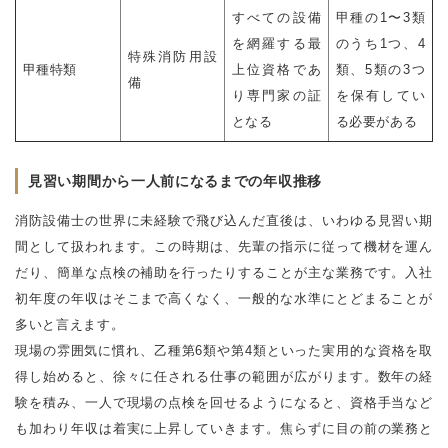
すべての設備
甲種の1〜3類
を網羅する最
のうち1つ、4
特殊消防用設
甲種特類
上位資格であ
類、5類の3つ
備
り専門家の証
を保有してい
となる
る必要がある
見習い期間から一人前になるまでの年収推移
消防設備士の世界に未経験で飛び込んだ直後は、いわゆる見習い期
間として扱われます。この時期は、先輩の指示に従って機材を運ん
だり、簡単な点検の補助を行ったりすることが主な業務です。入社
初年度の年収はそこまで高くなく、一般的な水準にとどまることが
多いと言えます。
現場の雰囲気に慣れ、乙種第6類や第4類といった実用的な資格を取
得し始めると、徐々に任される仕事の範囲が広がります。数年の経
験を積み、一人で現場の点検を回せるようになると、資格手当など
も加わり年収は着実に上昇していきます。焦らずに目の前の業務と