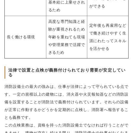
基本給に上乗せされ
ができる
るため
高度な専門知識と経
定年後も再雇用など
験が重視されるため
で働き続けやすく生
長く働ける環境
年齢を重ねても現場
涯にわたってスキル
や管理業務で活躍で
を活かせる
きるため
法律で設置と点検が義務付けられており需要が安定してい
る
消防設備士の最大の強みは、仕事が法律によって守られている点で
す。一定の規模以上の建物には、消火器や火災報知器などの消防設
備を設置することが消防法で義務付けられています。それらの設備
が正常に作動するかどうかを定期的に点検し、消防署へ報告するこ
とも義務です。
この点検業務は、資格を持った消防設備士でなければ行うことがで
きません。建物が存在し続ける限り、消防設備士の仕事がなくなる