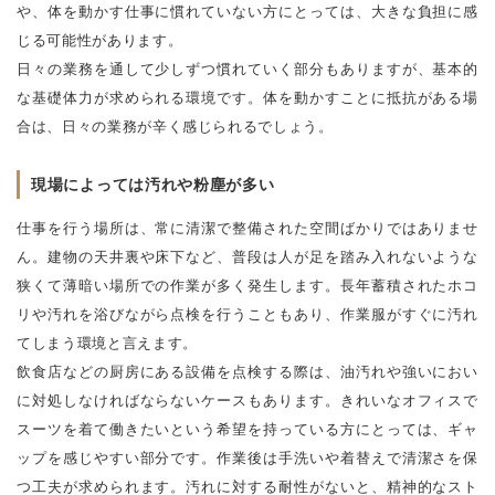
や、体を動かす仕事に慣れていない方にとっては、大きな負担に感
じる可能性があります。
日々の業務を通して少しずつ慣れていく部分もありますが、基本的
な基礎体力が求められる環境です。体を動かすことに抵抗がある場
合は、日々の業務が辛く感じられるでしょう。
現場によっては汚れや粉塵が多い
仕事を行う場所は、常に清潔で整備された空間ばかりではありませ
ん。建物の天井裏や床下など、普段は人が足を踏み入れないような
狭くて薄暗い場所での作業が多く発生します。長年蓄積されたホコ
リや汚れを浴びながら点検を行うこともあり、作業服がすぐに汚れ
てしまう環境と言えます。
飲食店などの厨房にある設備を点検する際は、油汚れや強いにおい
に対処しなければならないケースもあります。きれいなオフィスで
スーツを着て働きたいという希望を持っている方にとっては、ギャ
ップを感じやすい部分です。作業後は手洗いや着替えで清潔さを保
つ工夫が求められます。汚れに対する耐性がないと、精神的なスト