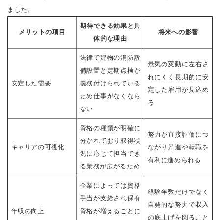
ました。
期待できる効果と具
メリットの項目
将来への影響
体的な理由
法律で建物の消防設
景気の変動に左右さ
備設置と定期点検が
れにくく長期的に安
安定した需要
義務付けられている
定した雇用が見込め
ため仕事がなくなら
る
ない
資格の種類が明確に
努力が直接評価につ
分かれており取得状
キャリアの可視化
ながり昇進や転職を
況に応じて担当でき
有利に進められる
る業務が広がるため
企業によっては資格
経験年数だけでなく
手当が支給され保有
自発的な努力で収入
年収の向上
資格が増えるごとに
の底上げを図ること