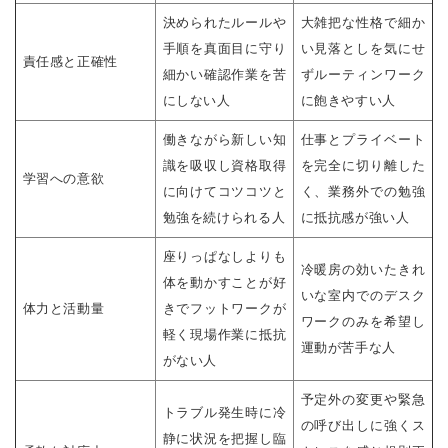
決められたルールや
大雑把な性格で細か
手順を真面目に守り
い見落としを気にせ
責任感と正確性
細かい確認作業を苦
ずルーティンワーク
にしない人
に飽きやすい人
働きながら新しい知
仕事とプライベート
識を吸収し資格取得
を完全に切り離した
学習への意欲
に向けてコツコツと
く、業務外での勉強
勉強を続けられる人
に抵抗感が強い人
座りっぱなしよりも
冷暖房の効いたきれ
体を動かすことが好
いな室内でのデスク
体力と活動量
きでフットワークが
ワークのみを希望し
軽く現場作業に抵抗
運動が苦手な人
がない人
予定外の変更や緊急
トラブル発生時に冷
の呼び出しに強くス
静に状況を把握し臨