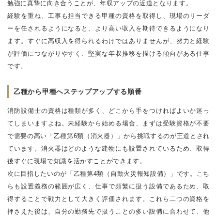
勉強に真摯に向き合うことが、年収アップの近道となります。
経験を重ね、工事も担当できる甲種の資格を取得し、現場のリーダ
ーを任されるようになると、より高い収入を期待できるようになり
ます。すぐに高収入を得られるわけではありませんが、努力と経験
が評価につながりやすく、堅実な年収推移を描ける傾向がある仕事
です。
乙種から甲種へステップアップする順番
消防設備士の資格は種類が多く、どこから手をつければよいか迷っ
てしまいますよね。未経験から始める場合、まずは受験資格が不要
で需要の高い「乙種第6類（消火器）」から挑戦するのが王道とされ
ています。消火器はどのような建物にも設置されているため、取得
後すぐに現場で知識を活かすことができます。
次に目指したいのが「乙種第4類（自動火災報知設備）」です。こち
らも設置義務の範囲が広く、仕事で頻繁に扱う設備であるため、取
得することで戦力として大きく評価されます。これら二つの資格を
押さえた後は、自分の勤務先で扱うことの多い設備に合わせて、他