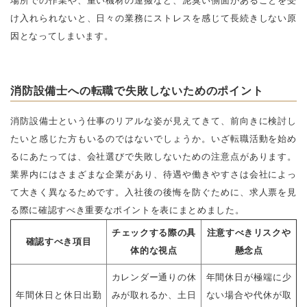
場所での作業や、重い機材の運搬など、泥臭い側面があることを受
け入れられないと、日々の業務にストレスを感じて長続きしない原
因となってしまいます。
消防設備士への転職で失敗しないためのポイント
消防設備士という仕事のリアルな姿が見えてきて、前向きに検討し
たいと感じた方もいるのではないでしょうか。いざ転職活動を始め
るにあたっては、会社選びで失敗しないための注意点があります。
業界内にはさまざまな企業があり、待遇や働きやすさは会社によっ
て大きく異なるためです。入社後の後悔を防ぐために、求人票を見
る際に確認すべき重要なポイントを表にまとめました。
チェックする際の具
注意すべきリスクや
確認すべき項目
体的な視点
懸念点
カレンダー通りの休
年間休日が極端に少
年間休日と休日出勤
みが取れるか、土日
ない場合や代休が取