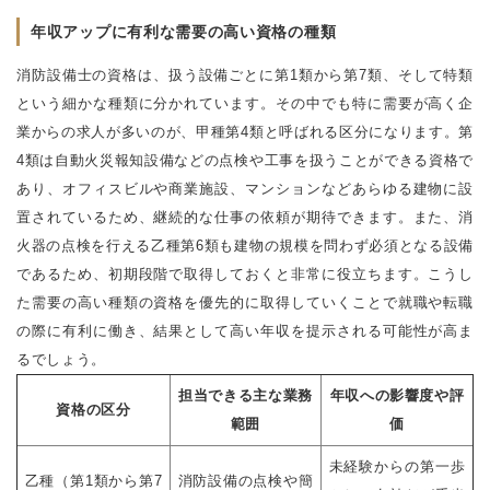
年収アップに有利な需要の高い資格の種類
消防設備士の資格は、扱う設備ごとに第1類から第7類、そして特類
という細かな種類に分かれています。その中でも特に需要が高く企
業からの求人が多いのが、甲種第4類と呼ばれる区分になります。第
4類は自動火災報知設備などの点検や工事を扱うことができる資格で
あり、オフィスビルや商業施設、マンションなどあらゆる建物に設
置されているため、継続的な仕事の依頼が期待できます。また、消
火器の点検を行える乙種第6類も建物の規模を問わず必須となる設備
であるため、初期段階で取得しておくと非常に役立ちます。こうし
た需要の高い種類の資格を優先的に取得していくことで就職や転職
の際に有利に働き、結果として高い年収を提示される可能性が高ま
るでしょう。
担当できる主な業務
年収への影響度や評
資格の区分
範囲
価
未経験からの第一歩
乙種（第1類から第7
消防設備の点検や簡