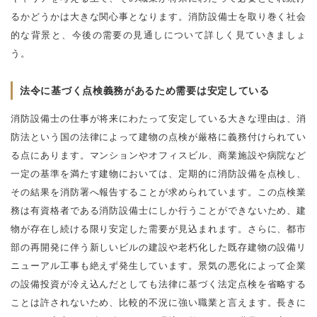
るかどうかは大きな関心事となります。消防設備士を取り巻く社会
的な背景と、今後の需要の見通しについて詳しく見ていきましょ
う。
法令に基づく点検義務があるため需要は安定している
消防設備士の仕事が将来にわたって安定している大きな理由は、消
防法という国の法律によって建物の点検が厳格に義務付けられてい
る点にあります。マンションやオフィスビル、商業施設や病院など
一定の基準を満たす建物においては、定期的に消防設備を点検し、
その結果を消防署へ報告することが求められています。この点検業
務は有資格者である消防設備士にしか行うことができないため、建
物が存在し続ける限り安定した需要が見込まれます。さらに、都市
部の再開発に伴う新しいビルの建設や老朽化した既存建物の設備リ
ニューアル工事も絶えず発生しています。景気の悪化によって企業
の設備投資が冷え込んだとしても法律に基づく法定点検を省略する
ことは許されないため、比較的不況に強い職業と言えます。長きに