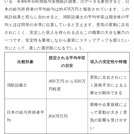
いる「令和6年分民間給与実態統計調査」のデータを参照すると、日
本の給与所得者の平均給与は約478万円と報告されています。この
統計結果と照らし合わせると、消防設備士の平均年収は国全体の平
均とほぼ同等の水準に位置していると言えます。景気の変動に左右
されにくく、安定した収入を得られる点もこの職業の大きな魅力の
一つです。安定性を重視しながら着実にステップアップを図りたい
方にとって、適した選択肢になるでしょう。
想定される平均年収
比較対象
収入の安定性や特徴
の目安
景気に左右されにく
400万円から500万
消防設備士
く資格手当による上
円程度
乗せが期待できる
業種や企業規模によ
日本の給与所得者平
って変動が大きく景
約478万円
均
気の影響を受けやす
い