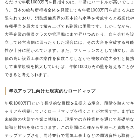
るだけで年収1000万円を目指すのは、非常にハードルが高いでしょ
う。日本の給与所得者全体を見渡しても年収1000万円を超える人は
限られており、消防設備業界の基本給与水準を考慮すると残業代や
各種手当を最大まで積み上げても到達は困難です。しかしながら、
大手企業の役員クラスや管理職にまで昇りつめたり、自ら会社を設
立して経営者側に回ったりした場合には、その大台を突破する可能
性が十分に開かれています。また、フリーランスとして独立し、単
価の高い設置工事の案件を多数こなしながら複数の協力会社と提携
して事業規模を拡大していけば、年収1000万円の壁を超えることが
できると考えられます。
年収アップに向けた現実的なロードマップ
年収1000万円という長期的な目標を見据える場合、段階を踏んでキ
ャリアを構築していくロードマップを描くことが大切です。まずは
未経験の状態で企業に就職し、現場での点検業務を通じて基礎的な
知識と技術を身につけます。この期間に乙種から甲種へと資格をス
テップアップさせ、同時並行で電気工事士などの周辺資格も取得し