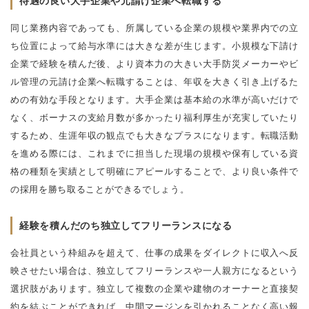
待遇の良い大手企業や元請け企業へ転職する
同じ業務内容であっても、所属している企業の規模や業界内での立
ち位置によって給与水準には大きな差が生じます。小規模な下請け
企業で経験を積んだ後、より資本力の大きい大手防災メーカーやビ
ル管理の元請け企業へ転職することは、年収を大きく引き上げるた
めの有効な手段となります。大手企業は基本給の水準が高いだけで
なく、ボーナスの支給月数が多かったり福利厚生が充実していたり
するため、生涯年収の観点でも大きなプラスになります。転職活動
を進める際には、これまでに担当した現場の規模や保有している資
格の種類を実績として明確にアピールすることで、より良い条件で
の採用を勝ち取ることができるでしょう。
経験を積んだのち独立してフリーランスになる
会社員という枠組みを超えて、仕事の成果をダイレクトに収入へ反
映させたい場合は、独立してフリーランスや一人親方になるという
選択肢があります。独立して複数の企業や建物のオーナーと直接契
約を結ぶことができれば、中間マージンを引かれることなく高い報