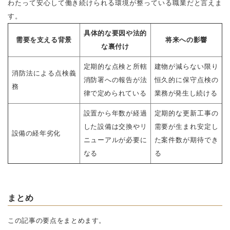
わたって安心して働き続けられる環境が整っている職業だと言えま
す。
具体的な要因や法的
需要を支える背景
将来への影響
な裏付け
定期的な点検と所轄
建物が減らない限り
消防法による点検義
消防署への報告が法
恒久的に保守点検の
務
律で定められている
業務が発生し続ける
設置から年数が経過
定期的な更新工事の
した設備は交換やリ
需要が生まれ安定し
設備の経年劣化
ニューアルが必要に
た案件数が期待でき
なる
る
まとめ
この記事の要点をまとめます。