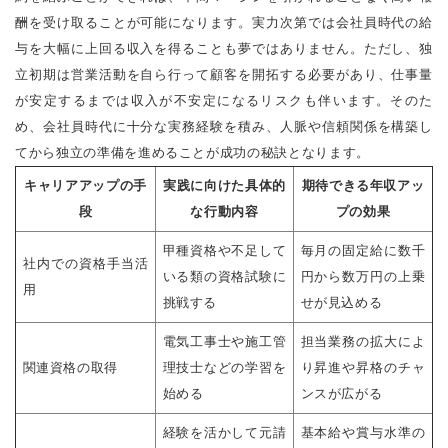
酬を受け取ることが可能になります。実力次第では会社員時代の給
与を大幅に上回る収入を得ることも夢ではありません。ただし、独
立初期は営業活動を自ら行って顧客を開拓する必要があり、仕事量
が安定するまでは収入が不安定になるリスクも伴います。そのた
め、会社員時代に十分な実務経験を積み、人脈や信頼関係を構築し
てから独立の準備を進めることが成功の秘訣となります。
キャリアアップの手
実践に向けた具体的
期待できる年収アッ
段
な行動内容
プの効果
甲種資格や不足して
毎月の固定給に数千
社内での資格手当活
いる類の資格試験に
円から数万円の上乗
用
挑戦する
せが見込める
電気工事士や施工管
担当業務の拡大によ
関連資格の取得
理技士などの学習を
り昇進や昇格のチャ
始める
ンスが広がる
経験を活かして元請
基本給や賞与水準の