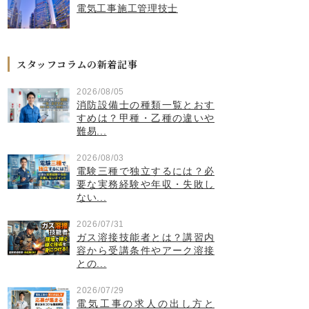
電気工事施工管理技士
スタッフコラムの新着記事
2026/08/05
消防設備士の種類一覧とおす
すめは？甲種・乙種の違いや
難易...
2026/08/03
電験三種で独立するには？必
要な実務経験や年収・失敗し
ない...
2026/07/31
ガス溶接技能者とは？講習内
容から受講条件やアーク溶接
との...
2026/07/29
電気工事の求人の出し方と