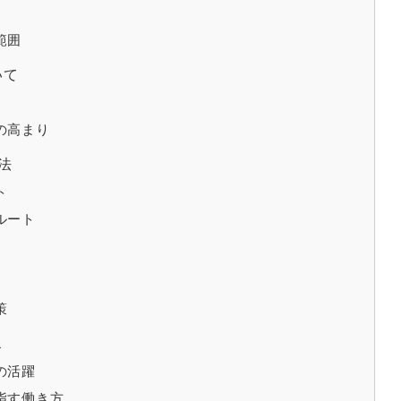
範囲
いて
の高まり
法
ト
ルート
策
ス
の活躍
指す働き方