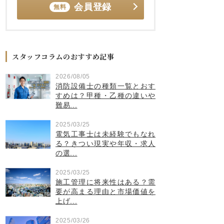
会員登録
無料
スタッフコラムのおすすめ記事
2026/08/05
消防設備士の種類一覧とおす
すめは？甲種・乙種の違いや
難易...
2025/03/25
電気工事士は未経験でもなれ
る？きつい現実や年収・求人
の選...
2025/03/25
施工管理に将来性はある？需
要が高まる理由と市場価値を
上げ...
2025/03/26