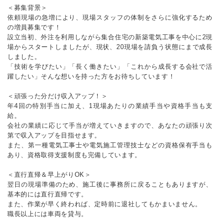
＜募集背景＞
依頼現場の急増により、現場スタッフの体制をさらに強化するため
の増員募集です！
設立当初、外注を利用しながら集合住宅の新築電気工事を中心に2現
場からスタートしましたが、現状、20現場を請負う状態にまで成長
しました。
「技術を学びたい」「長く働きたい」「これから成長する会社で活
躍したい」そんな想いを持った方をお待ちしています！
＜頑張った分だけ収入アップ！＞
年4回の特別手当に加え、1現場あたりの業績手当や資格手当も支
給。
会社の業績に応じて手当が増えていきますので、あなたの頑張り次
第で収入アップを目指せます。
また、第一種電気工事士や電気施工管理技士などの資格保有手当も
あり、資格取得支援制度も完備しています。
＜直行直帰＆早上がりOK＞
翌日の現場準備のため、施工後に事務所に戻ることもありますが、
基本的には直行直帰です。
また、作業が早く終われば、定時前に退社してもかまいません。
職長以上には車両を貸与。