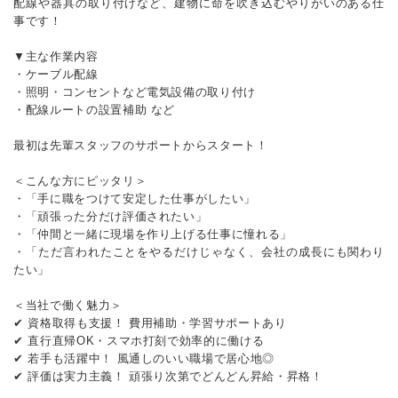
配線や器具の取り付けなど、建物に命を吹き込むやりがいのある仕
事です！
▼主な作業内容
・ケーブル配線
・照明・コンセントなど電気設備の取り付け
・配線ルートの設置補助 など
最初は先輩スタッフのサポートからスタート！
＜こんな方にピッタリ＞
・「手に職をつけて安定した仕事がしたい」
・「頑張った分だけ評価されたい」
・「仲間と一緒に現場を作り上げる仕事に憧れる」
・「ただ言われたことをやるだけじゃなく、会社の成長にも関わり
たい」
＜当社で働く魅力＞
✔ 資格取得も支援！ 費用補助・学習サポートあり
✔ 直行直帰OK・スマホ打刻で効率的に働ける
✔ 若手も活躍中！ 風通しのいい職場で居心地◎
✔ 評価は実力主義！ 頑張り次第でどんどん昇給・昇格！