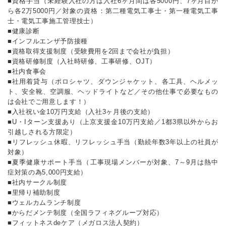
■資格手当（未経験入社の方は入社6ヶ月間は各5000円、7ヶ月目か
ら各2万5000円／対象の資格：第二種電気工事士・第一種電気工事
士・電気工事施工管理技士）
■健康診断
■インフルエンザ予防接種
■資格取得支援制度（受験費用を2回まで会社が負担）
■資格研修制度（入社時研修、工事研修、OJT）
■社内食事会
■社用着貸与（ポロシャツ、ダウンジャケット、各工具、ヘルメッ
ト、安全靴、空調服、ヘッドライトなど／その他仕事で必要なもの
は会社でご用意します！）
■入社祝い金10万円支給（入社3ヶ月後の支給）
■U・Iターン支援あり（上京支援金10万円支給／1都3県以外からお
引越しされる方限定）
■リフレッシュ休暇、リフレッシュ手当（勤続年数3年以上の社員が
対象）
■夏季健康サポート手当（工事現場メンバーが対象、7～9月は熱中
症対策の為5,000円支給）
■社内サークル制度
■里帰り補助制度
■ウェルカムランチ制度
■からだメンテ制度（全国ラフィネグループ対応）
■フィットネスdeケア（メガロス法人契約）