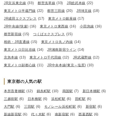
JR京浜東北線
(33)
都営浅草線
(33)
JR総武本線
(22)
東京メトロ半蔵門線
(22)
都営三田線
(20)
JR埼京線
(18)
JR成田エクスプレス
(17)
東京メトロ銀座線
(17)
JR中央線(快速)
(16)
東京メトロ東西線
(16)
小田急線
(16)
都営新宿線
(15)
つくばエクスプレス
(15)
相鉄・JR直通線
(15)
東京メトロ丸ノ内線
(14)
東京メトロ日比谷線
(14)
JR湘南新宿ライン
(14)
京急本線
(13)
東京メトロ千代田線
(12)
JR武蔵野線
(12)
東京メトロ副都心線
(11)
JR中央本線(東京～塩尻)
(10)
東京都の人気の駅
本所吾妻橋駅
(12)
錦糸町駅
(10)
両国駅
(7)
新日本橋駅
(6)
三越前駅
(6)
日本橋駅
(6)
浜松町駅
(6)
田町駅
(6)
大門駅
(6)
三田駅
(6)
モノレール浜松町駅
(6)
新宿駅
(6)
新線新宿駅
(6)
代々木駅
(6)
南新宿駅
(6)
西葛西駅
(6)