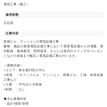
電気工事（施工）
雇用形態
正社員
仕事内容
新築ビル、マンションの電気設備工事
建物・施設の新築電気設備工事において受変電設備から分電盤、屋
内配線、躯体配管、照明器具、さらには室内のスイッチやコンセン
トなどの末端まで幅広い電気設備工事を行います。
＜業務詳細＞
○エリア：東京都23区が中心
○現場 ：オフィスビル、マンション、商業ビル、工場、単発改修
工事など
○工期 ：平均12ヶ月前後
○転勤 ：なし
◆主な業務内容
・設計/積算/管理