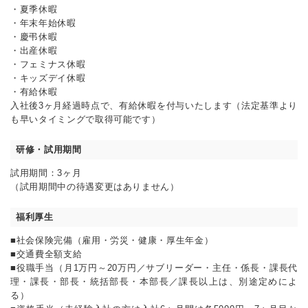
・夏季休暇
・年末年始休暇
・慶弔休暇
・出産休暇
・フェミナス休暇
・キッズデイ休暇
・有給休暇
入社後3ヶ月経過時点で、有給休暇を付与いたします（法定基準より
も早いタイミングで取得可能です）
研修・試用期間
試用期間：3ヶ月
（試用期間中の待遇変更はありません）
福利厚生
■社会保険完備（雇用・労災・健康・厚生年金）
■交通費全額支給
■役職手当（月1万円～20万円／サブリーダー・主任・係長・課長代
理・課長・部長・統括部長・本部長／課長以上は、別途定めによ
る）