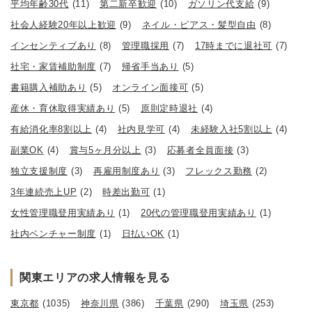
平均年齢30代
(11)
第二新卒歓迎
(10)
ガソリン代支給
(9)
社会人経験20年以上歓迎
(9)
ネイル・ピアス・髪型自由
(8)
インセンティブあり
(8)
管理職採用
(7)
17時までに退社可
(7)
社宅・家賃補助制度
(7)
帰省手当あり
(5)
書籍購入補助あり
(5)
オンライン面接可
(5)
産休・育休取得実績あり
(5)
原則定時退社
(4)
有給消化率8割以上
(4)
社内見学可
(4)
未経験入社5割以上
(4)
副業OK
(4)
賞与5ヶ月分以上
(3)
応募者全員面接
(3)
独立支援制度
(3)
再雇用制度あり
(3)
フレックス勤務
(2)
3年連続売上UP
(2)
時差出勤可
(1)
女性管理職登用実績あり
(1)
20代の管理職登用実績あり
(1)
社内ベンチャー制度
(1)
日払いOK
(1)
関東エリアの求人情報を見る
東京都
(1035)
神奈川県
(386)
千葉県
(290)
埼玉県
(253)