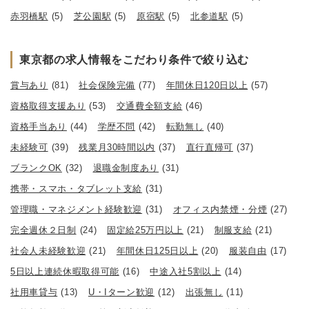
赤羽橋駅
(5)
芝公園駅
(5)
原宿駅
(5)
北参道駅
(5)
東京都の求人情報をこだわり条件で絞り込む
賞与あり
(81)
社会保険完備
(77)
年間休日120日以上
(57)
資格取得支援あり
(53)
交通費全額支給
(46)
資格手当あり
(44)
学歴不問
(42)
転勤無し
(40)
未経験可
(39)
残業月30時間以内
(37)
直行直帰可
(37)
ブランクOK
(32)
退職金制度あり
(31)
携帯・スマホ・タブレット支給
(31)
管理職・マネジメント経験歓迎
(31)
オフィス内禁煙・分煙
(27)
完全週休２日制
(24)
固定給25万円以上
(21)
制服支給
(21)
社会人未経験歓迎
(21)
年間休日125日以上
(20)
服装自由
(17)
5日以上連続休暇取得可能
(16)
中途入社5割以上
(14)
社用車貸与
(13)
U・Iターン歓迎
(12)
出張無し
(11)