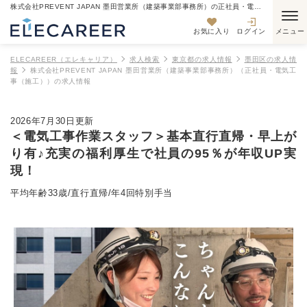
株式会社PREVENT JAPAN 墨田営業所（建築事業部事務所）の正社員・電気工事（施工）の求人情報
お気に入り
ログイン
ELECAREER（エレキャリア）
求人検索
東京都の求人情報
墨田区の求人情
報
株式会社PREVENT JAPAN 墨田営業所（建築事業部事務所）（正社員・電気工
事（施工））の求人情報
2026年7月30日更新
＜電気工事作業スタッフ＞基本直行直帰・早上が
り有♪充実の福利厚生で社員の95％が年収UP実
現！
平均年齢33歳/直行直帰/年4回特別手当