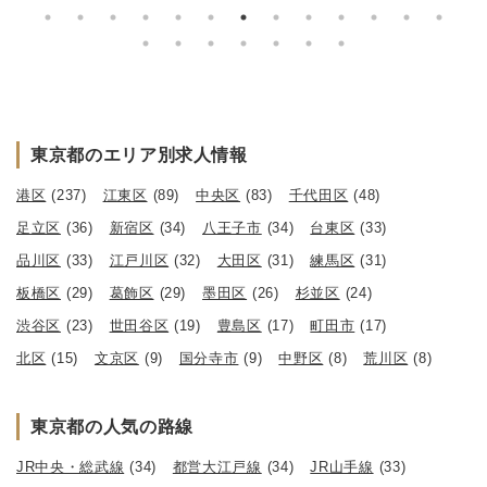
東京都のエリア別求人情報
港区
(237)
江東区
(89)
中央区
(83)
千代田区
(48)
足立区
(36)
新宿区
(34)
八王子市
(34)
台東区
(33)
品川区
(33)
江戸川区
(32)
大田区
(31)
練馬区
(31)
板橋区
(29)
葛飾区
(29)
墨田区
(26)
杉並区
(24)
渋谷区
(23)
世田谷区
(19)
豊島区
(17)
町田市
(17)
北区
(15)
文京区
(9)
国分寺市
(9)
中野区
(8)
荒川区
(8)
東京都の人気の路線
JR中央・総武線
(34)
都営大江戸線
(34)
JR山手線
(33)