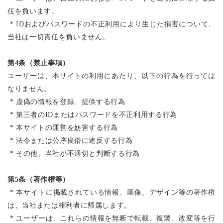
任を負います。
* ID
およびパスワードの不正利用により生じた損害について、
当社は一切責任を負いません。
第
4
条（禁止事項）
ユーザーは、本サイトの利用にあたり、以下の行為を行っては
なりません。
*
虚偽の情報を登録、提供する行為
*
第三者の
ID
またはパスワードを不正利用する行為
*
本サイトの運営を妨害する行為
*
法令または公序良俗に違反する行為
*
その他、当社が不適切と判断する行為
第
5
条（著作権等）
*
本サイトに掲載されている情報、画像、デザイン等の著作権
は、当社または権利者に帰属します。
*
ユーザーは、これらの情報を無断で転載、複製、改変等を行