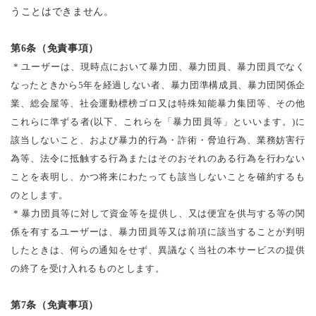
うことはできません。
第
6
条（免責事項）
* ユーザーは、現時点において暴力団、暴力団員、暴力団員でなく
なったときから5年を経過しない者、暴力団準構成員、暴力団関係企
業、総会屋等、社会運動標榜ゴロ又は特殊知能暴力集団等、その他
これらに準ずる者(以下、これらを「暴力団員等」といいます。)に
該当しないこと、および暴力的行為・詐術・脅迫行為、業務妨害行
為等、法令に抵触する行為またはそのおそれのある行為を行わない
ことを表明し、かつ将来にわたっても該当しないことを確約するも
のとします。
* 暴力団員等に対して資金等を提供し、又は便宜を供与する等の関
係を有するユーザーは、暴力団員等又は前項に該当することが判明
したときは、何らの通知をせず、異議なく当社の本サービスの提供
の終了を受け入れるものとします。
第7条（免責事項）