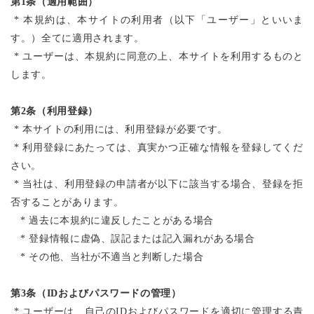
第
1
条（適用範囲）
*
本規約は、本サイトの利用者（以下「ユーザー」といいま
す。）全てに適用されます。
*
ユーザーは、本規約に同意の上、本サイトを利用するものと
します。
第
2
条（利用登録）
*
本サイトの利用には、利用登録が必要です。
*
利用登録にあたっては、真実かつ正確な情報を登録してくだ
さい。
*
当社は、利用登録の申請者が以下に該当する場合、登録を拒
否することがあります。
*
過去に本規約に違反したことがある場合
*
登録情報に虚偽、誤記または記入漏れがある場合
*
その他、当社が不適当と判断した場合
第
3
条（
ID
およびパスワードの管理）
*
ユーザーは、自己の
ID
およびパスワードを適切に管理する責